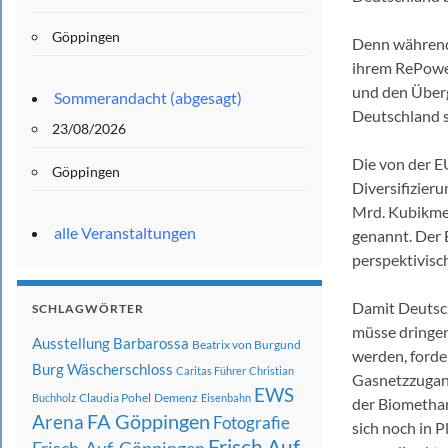
Göppingen
Denn während 
ihrem RePower
und den Überg
Sommerandacht (abgesagt)
Deutschland s
23/08/2026
Die von der E
Göppingen
Diversifizier
Mrd. Kubikmet
alle Veranstaltungen
genannt. Der 
perspektivisc
Damit Deutsch
SCHLAGWÖRTER
müsse dringen
Ausstellung
Barbarossa
Beatrix von Burgund
werden, forde
Burg Wäscherschloss
Caritas Führer
Christian
Gasnetzzugang
EWS
Claudia Pohel
Demenz
Buchholz
Eisenbahn
der Biomethan
FA Göppingen
Arena
Fotografie
sich noch in 
Frisch Auf