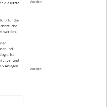
Anzeige:
h die letzte
lung für die
chrittliche
rt werden.
iner
asst und
iogas ist
erfügbar und
den Anlagen
Anzeige: