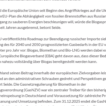
die Europäische Union seit Beginn des Angriffskrieges auf die Uk
EU-Plan die Abhängigkeit von fossilen Brennstoffen aus Russla
ang zu sauberen Energien beschleunigen will, würde die Biogasp
eit Jahren ausgebremst, betont Seide.
U veröffentlichte Roadmap zur Beendigung russischer Importe sie
ung des für 2040 und 2050 prognostizierten Gasbedarfs in der EU 
er pro Jahr vor: Biogas, Biomethan und Bio-LNG werden dabei ex
Europäische Biogasverband (EBA) geht davon aus, dass dieser Bed
h nahezu vollständig über Biogas bereitgestellt werden kann.
land seinen Beitrag innerhalb der europäischen Zielvorgaben lei
d an den administrativen Schrauben gedreht und Perspektiven g
rt Seide. Die Gasnetzregulierung für Biomethan in der
sverordnung (GasNZV) war ein zentraler Treiber für den bisher
einspeisung in Deutschland und Voraussetzung für zahlreiche Pro
Planung und Umsetzung befinden. Zum 31.12.2025 endet die Gas