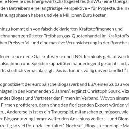
elle Novelle des Energiewirtschaftsgesetzes (EnWG) eine Überga
t den Betreibern eine langfristige Perspektive – für Projekte, die in
lanungsphasen haben und viele Millionen Euro kosten.
inzu kommt ein von falsch deklarierten Kraftstoffmengen und
hnungen zerrütteter Treibhausgas-Quotenhandel im Kraftstoffse
chen Preisverfall und eine massive Verunsicherung in der Branche s
n denen teure neue Gaskraftwerke und LNG-Terminals gebaut werd
aßnahmen und Speicherkapazitäten händeringend gesucht sind, w
 sträflich vernachlässigt. Das ist für uns völlig unverständlich“, 
rognostiziert der europäische Biogasverband EBA einen Zubau vo
agen in den kommenden 5 Jahren“, ergänzt Christoph Spurk, Viz
ndes Biogas und Vertreter der Firmen im Verband. Wovon einerse
 Firmen profitieren, denn ohne den florierenden Export würden vie
n. „Andererseits ist es ein Trauerspiel, mitansehen zu müssen, wie
r Biogasnutzung immer weiter den Anschluss verliert – und Biom
zeitig so viel Potenzial entfaltet.“ Noch sei „Biogastechnologie M