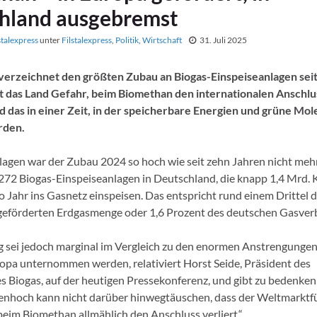
hland ausgebremst
stalexpress
unter
Filstalexpress
,
Politik
,
Wirtschaft
31. Juli 2025
verzeichnet den größten Zubau an Biogas-Einspeiseanlagen seit
t das Land Gefahr, beim Biomethan den internationalen Anschlu
d das in einer Zeit, in der speicherbare Energien und grüne Mo
rden.
agen war der Zubau 2024 so hoch wie seit zehn Jahren nicht meh
272 Biogas-Einspeiseanlagen in Deutschland, die knapp 1,4 Mrd.
 Jahr ins Gasnetz einspeisen. Das entspricht rund einem Drittel d
eförderten Erdgasmenge oder 1,6 Prozent des deutschen Gasver
g sei jedoch marginal im Vergleich zu den enormen Anstrengungen,
ropa unternommen werden, relativiert Horst Seide, Präsident des
 Biogas, auf der heutigen Pressekonferenz, und gibt zu bedenken
enhoch kann nicht darüber hinwegtäuschen, dass der Weltmarktf
eim Biomethan allmählich den Anschluss verliert.“