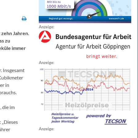
Anzeige:
 zehn Jahren.
ss zu
leküle immer
Anzeige:
r. Insgesamt
 Kubikmeter
er in
brauchs.
 die im
: „Dieses
ührer
Anzeige: