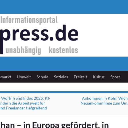
smarkt
Umwelt
Schule
Soziales
Freizeit
Kultur
Sport
 Work Trend Index 2025: KI-
Ankommen in Köln: Wicht
ndern die Arbeitswelt für
Neuankömmlinge zum Umg
und Freelancer tiefgreifend
an – in Europa gefördert, in