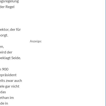
ngsregelung
 der Regel
ktor, der für
orgt.
Anzeige:
en,
ird der
beklagt Seide.
n 900
epräsident
its zwar auch
le gar nicht
 das
ethan im
ade in