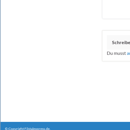
Schreib
Du musst
a
© Copyright Filstalexpress.de.