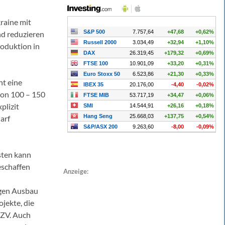
raine mit
nd reduzieren
roduktion in
ht eine
von 100 – 150
plizit
arf
sten kann
eschaffen
Anzeige:
igen Ausbau
jekte, die
NZV. Auch