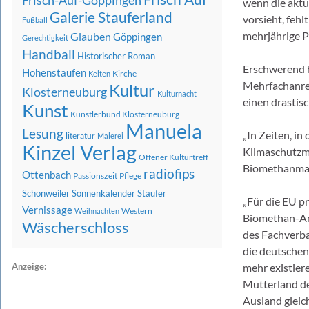
Frisch-Auf-Göppingen
wenn die aktu
Galerie Stauferland
vorsieht, fehl
Fußball
mehrjährige P
Glauben
Göppingen
Gerechtigkeit
Handball
Historischer Roman
Erschwerend h
Hohenstaufen
Kirche
Kelten
Mehrfachanrec
Kultur
Klosterneuburg
Kulturnacht
einen drastis
Kunst
Künstlerbund Klosterneuburg
Manuela
Lesung
„In Zeiten, i
literatur
Malerei
Kinzel Verlag
Klimaschutzm
Offener Kulturtreff
Biomethanmarkt
radiofips
Ottenbach
Passionszeit
Pflege
Schönweiler
Sonnenkalender
Staufer
„Für die EU p
Vernissage
Western
Weihnachten
Biomethan-Anl
Wäscherschloss
des Fachverba
die deutschen
Anzeige:
mehr existiere
Mutterland de
Ausland gleich