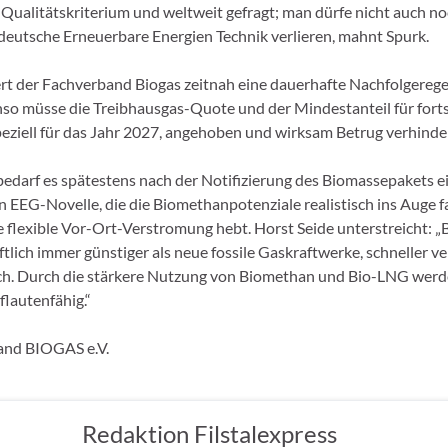
Qualitätskriterium und weltweit gefragt; man dürfe nicht auch noc
deutsche Erneuerbare Energien Technik verlieren, mahnt Spurk.
rt der Fachverband Biogas zeitnah eine dauerhafte Nachfolgerege
o müsse die Treibhausgas-Quote und der Mindestanteil für forts
speziell für das Jahr 2027, angehoben und wirksam Betrug verhinde
 bedarf es spätestens nach der Notifizierung des Biomassepakets e
 EEG-Novelle, die die Biomethanpotenziale realistisch ins Auge f
 flexible Vor-Ort-Verstromung hebt. Horst Seide unterstreicht: „B
tlich immer günstiger als neue fossile Gaskraftwerke, schneller v
ch. Durch die stärkere Nutzung von Biomethan und Bio-LNG wer
lautenfähig.“
nd BIOGAS e.V.
Redaktion Filstalexpress