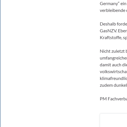
Germany“ ein 
verbleibende 
Deshalb forde
GasNZV. Ebens
Kraftstoffe, 
Nicht zuletzt
umfangreichen
damit auch die
volkswirtschaf
klimafreundli
zudem dunkelf
PM Fachverba