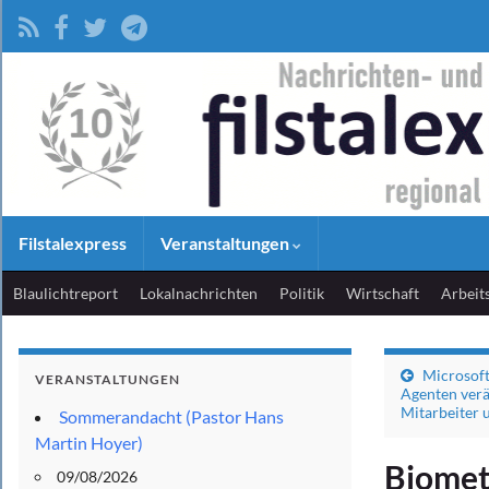
Filstalexpress
Veranstaltungen
Blaulichtreport
Lokalnachrichten
Politik
Wirtschaft
Arbeit
Microsoft
VERANSTALTUNGEN
Agenten verä
Mitarbeiter 
Sommerandacht (Pastor Hans
Martin Hoyer)
Biometh
09/08/2026