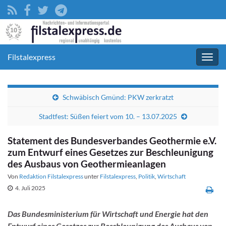
Filstalexpress
Navig
umsc
Schwäbisch Gmünd: PKW zerkratzt
Stadtfest: Süßen feiert vom 10. – 13.07.2025
Statement des Bundesverbandes Geothermie e.V.
zum Entwurf eines Gesetzes zur Beschleunigung
des Ausbaus von Geothermieanlagen
Von
Redaktion Filstalexpress
unter
Filstalexpress
,
Politik
,
Wirtschaft
4. Juli 2025
Das Bundesministerium für Wirtschaft und Energie hat den
Entwurf eines Gesetzes zur Beschleunigung des Ausbaus von