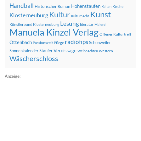
Handball
Hohenstaufen
Historischer Roman
Kirche
Kelten
Kunst
Kultur
Klosterneuburg
Kulturnacht
Lesung
Künstlerbund Klosterneuburg
literatur
Malerei
Manuela Kinzel Verlag
Offener Kulturtreff
radiofips
Ottenbach
Schönweiler
Passionszeit
Pflege
Vernissage
Sonnenkalender
Staufer
Western
Weihnachten
Wäscherschloss
Anzeige: