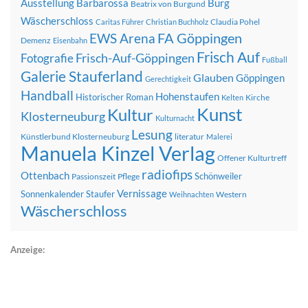
Ausstellung
Barbarossa
Burg
Beatrix von Burgund
Wäscherschloss
Claudia Pohel
Caritas Führer
Christian Buchholz
FA Göppingen
EWS Arena
Demenz
Eisenbahn
Frisch Auf
Frisch-Auf-Göppingen
Fotografie
Fußball
Galerie Stauferland
Glauben
Göppingen
Gerechtigkeit
Handball
Hohenstaufen
Historischer Roman
Kirche
Kelten
Kunst
Kultur
Klosterneuburg
Kulturnacht
Lesung
Künstlerbund Klosterneuburg
literatur
Malerei
Manuela Kinzel Verlag
Offener Kulturtreff
radiofips
Ottenbach
Schönweiler
Passionszeit
Pflege
Vernissage
Sonnenkalender
Staufer
Western
Weihnachten
Wäscherschloss
Anzeige: