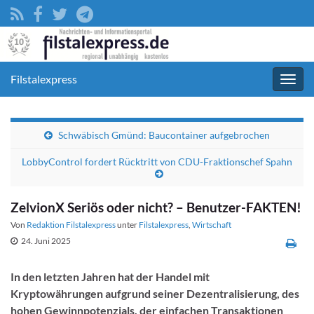
Filstalexpress
Navig
umsc
Schwäbisch Gmünd: Baucontainer aufgebrochen
LobbyControl fordert Rücktritt von CDU-Fraktionschef Spahn
ZelvionX Seriös oder nicht? – Benutzer-FAKTEN!
Von
Redaktion Filstalexpress
unter
Filstalexpress
,
Wirtschaft
24. Juni 2025
In den letzten Jahren hat der Handel mit
Kryptowährungen aufgrund seiner Dezentralisierung, des
hohen Gewinnpotenzials, der einfachen Transaktionen