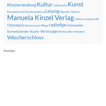
Kunst
Kultur
Klosterneuburg
Kulturnacht
Lesung
Künstlerbund Klosterneuburg
literatur
Malerei
Manuela Kinzel Verlag
Offener Kulturtreff
radiofips
Ottenbach
Schönweiler
Passionszeit
Pflege
Vernissage
Sonnenkalender
Staufer
Western
Weihnachten
Wäscherschloss
Anzeige: