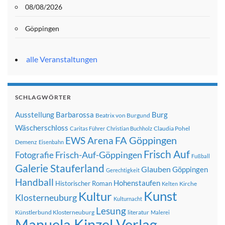
08/08/2026
Göppingen
alle Veranstaltungen
SCHLAGWÖRTER
Ausstellung
Barbarossa
Burg
Beatrix von Burgund
Wäscherschloss
Claudia Pohel
Caritas Führer
Christian Buchholz
FA Göppingen
EWS Arena
Demenz
Eisenbahn
Frisch Auf
Frisch-Auf-Göppingen
Fotografie
Fußball
Galerie Stauferland
Glauben
Göppingen
Gerechtigkeit
Handball
Hohenstaufen
Historischer Roman
Kirche
Kelten
Kunst
Kultur
Klosterneuburg
Kulturnacht
Lesung
Künstlerbund Klosterneuburg
literatur
Malerei
Manuela Kinzel Verlag