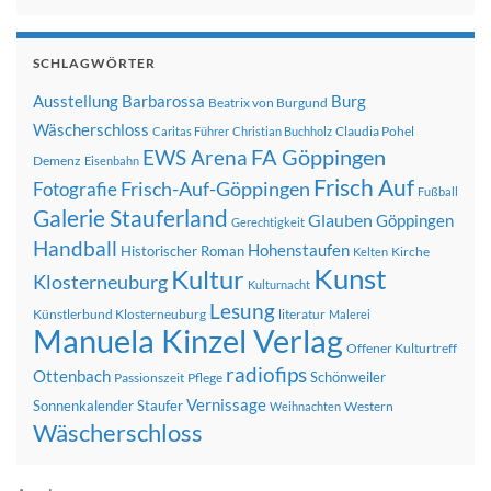
SCHLAGWÖRTER
Ausstellung
Barbarossa
Burg
Beatrix von Burgund
Wäscherschloss
Claudia Pohel
Caritas Führer
Christian Buchholz
FA Göppingen
EWS Arena
Demenz
Eisenbahn
Frisch Auf
Frisch-Auf-Göppingen
Fotografie
Fußball
Galerie Stauferland
Glauben
Göppingen
Gerechtigkeit
Handball
Hohenstaufen
Historischer Roman
Kirche
Kelten
Kunst
Kultur
Klosterneuburg
Kulturnacht
Lesung
Künstlerbund Klosterneuburg
literatur
Malerei
Manuela Kinzel Verlag
Offener Kulturtreff
radiofips
Ottenbach
Schönweiler
Passionszeit
Pflege
Vernissage
Sonnenkalender
Staufer
Western
Weihnachten
Wäscherschloss