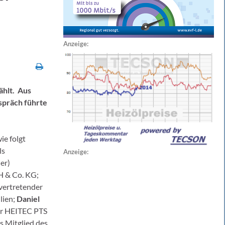
d
Anzeige:
ählt. Aus
spräch führte
ie folgt
ls
Anzeige:
er)
& Co. KG;
lvertretender
lien;
Daniel
er HEITEC PTS
s Mitglied des