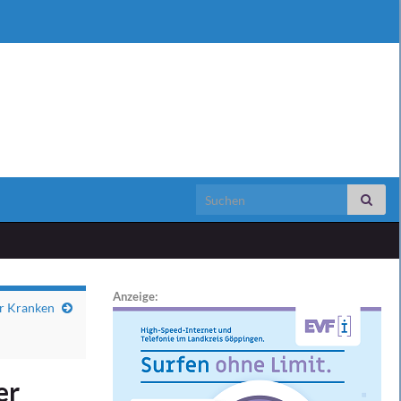
Search for:
Anzeige:
r Kranken
er