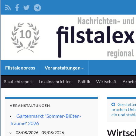
Filstalexpress
Veranstaltungen
Blaulichtreport
Lokalnachrichten
Politik
Wirtschaft
Arbeit
Gerstette
VERANSTALTUNGEN
brachen Unbe
ein und stah
Gartenmarkt "Sommer-Blüten-
Träume" 2026
Wirtsch
08/08/2026 - 09/08/2026