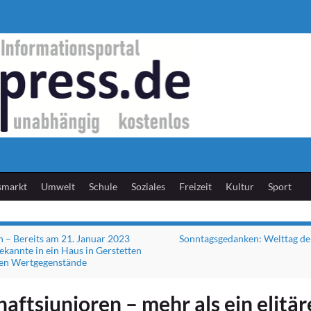
smarkt
Umwelt
Schule
Soziales
Freizeit
Kultur
Sport
n – Bereits am 21. Januar 2023
Sonntagsgedanken: Welttag de
kannte in ein Haus in Gerstetten
len Wertgegenstände
aftsjunioren – mehr als ein elitär