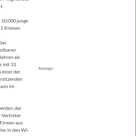
H.
r 10.000 junge
15 Kreisen
r
das
astbaren
Jahren als
s mit 33
Anzeige:
 einer der
orsitzenden
mann im
erden, der
r Vertreter
 Firmen aus
ter in den WJ.