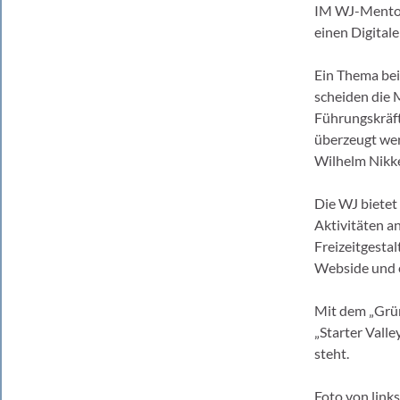
IM WJ-Mentori
einen Digital
Ein Thema bei
scheiden die 
Führungskräft
überzeugt wer
Wilhelm Nikke
Die WJ bietet 
Aktivitäten a
Freizeitgestal
Webside und 
Mit dem „Grün
„Starter Vall
steht.
Foto von link