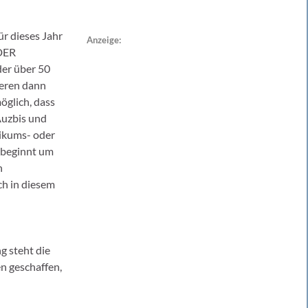
ür dieses Jahr
Anzeige:
 DER
er über 50
ieren dann
öglich, dass
Auzbis und
tikums- oder
d beginnt um
h
ch in diesem
 steht die
n geschaffen,