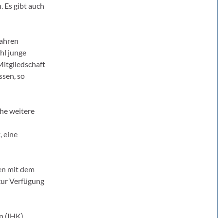
 Es gibt auch
Jahren
hl junge
Mitgliedschaft
ssen, so
che weitere
, eine
en mit dem
zur Verfügung
n (IHK),