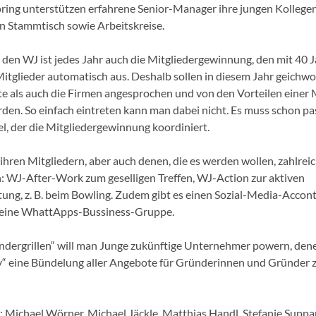
ng unterstützen erfahrene Senior-Manager ihre jungen Kollegen.
en Stammtisch sowie Arbeitskreise.
 den WJ ist jedes Jahr auch die Mitgliedergewinnung, den mit 40 
Mitglieder automatisch aus. Deshalb sollen in diesem Jahr geichwo
e als auch die Firmen angesprochen und von den Vorteilen einer 
den. So einfach eintreten kann man dabei nicht. Es muss schon pa
l, der die Mitgliedergewinnung koordiniert.
ihren Mitgliedern, aber auch denen, die es werden wollen, zahlrei
n: WJ-After-Work zum geselligen Treffen, WJ-Action zur aktiven
tung, z. B. beim Bowling. Zudem gibt es einen Sozial-Media-Accont
eine WhattApps-Bussiness-Gruppe.
dergrillen“ will man Junge zukünftige Unternehmer powern, den
ey“ eine Bündelung aller Angebote für Gründerinnen und Gründer 
s: Michael Wörner, Michael Jäckle, Matthias Handl, Stefanie Suppa