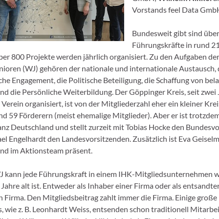
Vorstands feel Data Gmb
Bundesweit gibt sind übe
Führungskräfte in rund 2
Über 800 Projekte werden jährlich organisiert. Zu den Aufgaben de
nioren (WJ) gehören der nationale und internationale Austausch, 
iche Engagement, die Politische Beteiligung, die Schaffung von bel
d die Persönliche Weiterbildung. Der Göppinger Kreis, seit zwei 
Verein organisiert, ist von der Mitgliederzahl eher ein kleiner Krei
nd 59 Förderern (meist ehemalige Mitglieder). Aber er ist trotzdem
ganz Deutschland und stellt zurzeit mit Tobias Hocke den Bundesv
el Engelhardt den Landesvorsitzenden. Zusätzlich ist Eva Geisel
nd im Aktionsteam präsent.
J kann jede Führungskraft in einem IHK-Mitgliedsunternehmen w
Jahre alt ist. Entweder als Inhaber einer Firma oder als entsandte
n Firma. Den Mitgliedsbeitrag zahlt immer die Firma. Einige große
, wie z. B. Leonhardt Weiss, entsenden schon traditionell Mitarbei