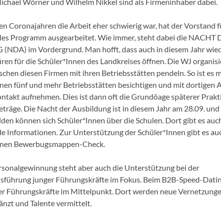
ichael Wörner und Wilhelm Nikkel sind als Firmeninhaber dabei.
n Coronajahren die Arbeit eher schwierig war, hat der Vorstand f
lles Programm ausgearbeitet. Wie immer, steht dabei die NACHT
NDA) im Vordergrund. Man hofft, dass auch in diesem Jahr wied
üren für die Schüler*Innen des Landkreises öffnen. Die WJ organis
schen diesen Firmen mit ihren Betriebsstätten pendeln. So ist es m
nnen fünf und mehr Betriebsstätten besichtigen und mit dortigen 
ntakt aufnehmen. Dies ist dann oft die Grundöage späterer Prak
träge. Die Nacht der Ausbildung ist in diesem Jahr am 28.09. un
den können sich Schüler*Innen über die Schulen. Dort gibt es auc
e Informationen. Zur Unterstützung der Schüler*Innen gibt es au
einen Bewerbugsmappen-Check.
sonalgewinnung steht aber auch die Unterstützung bei der
führung junger Führungskräfte im Fokus. Beim B2B-Speed-Dating
r Führungskräfte im Mittelpunkt. Dort werden neue Vernetzunge
änzt und Talente vermittelt.