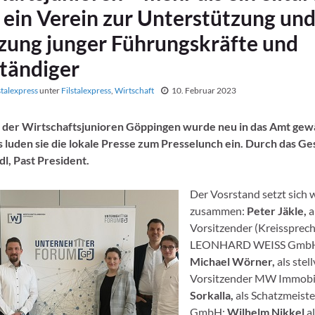
 ein Verein zur Unterstützung un
zung junger Führungskräfte und
ständiger
stalexpress
unter
Filstalexpress
,
Wirtschaft
10. Februar 2023
 der Wirtschaftsjunioren Göppingen wurde neu in das Amt gew
 luden sie die lokale Presse zum Presselunch ein. Durch das Ge
l, Past President.
Der Vosrstand setzt sich w
zusammen:
Peter Jäkle,
a
Vorsitzender (Kreissprech
LEONHARD WEISS GmbH 
Michael Wörner,
als stel
Vorsitzender MW Immobi
Sorkalla,
als Schatzmeist
GmbH;
Wilhelm Nikkel
al