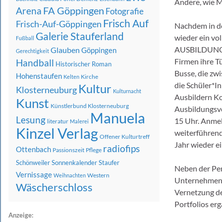
Andere, wie M
FA Göppingen
Arena
Fotografie
Frisch Auf
Frisch-Auf-Göppingen
Nachdem in de
Galerie Stauferland
wieder ein vo
Fußball
AUSBILDUNG (
Glauben
Göppingen
Gerechtigkeit
Firmen ihre T
Handball
Historischer Roman
Busse, die zwi
Hohenstaufen
Kirche
Kelten
die Schüler*I
Kultur
Klosterneuburg
Kulturnacht
Ausbildern Ko
Kunst
Künstlerbund Klosterneuburg
Ausbildungsve
Manuela
Lesung
15 Uhr. Anmel
literatur
Malerei
Kinzel Verlag
weiterführend
Offener Kulturtreff
Jahr wieder 
radiofips
Ottenbach
Passionszeit
Pflege
Schönweiler
Sonnenkalender
Staufer
Neben der Per
Vernissage
Western
Weihnachten
Unternehmens
Wäscherschloss
Vernetzung de
Portfolios erg
Anzeige: