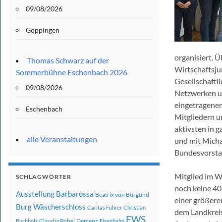
09/08/2026
Göppingen
organisiert. 
Thomas Schwarz auf der
Wirtschaftsju
Sommerbühne Eschenbach 2026
Gesellschaftl
09/08/2026
Netzwerken un
eingetragener 
Eschenbach
Mitgliedern u
aktivsten in 
alle Veranstaltungen
und mit Micha
Bundesvorsta
Mitglied im W
SCHLAGWÖRTER
noch keine 40 
Ausstellung
Barbarossa
Beatrix von Burgund
einer größere
Burg Wäscherschloss
Caritas Führer
Christian
dem Landkreis
EWS
Claudia Pohel
Demenz
Buchholz
Eisenbahn