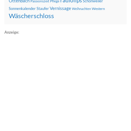
radiofips
Ottenbach
Schönweiler
Passionszeit
Pflege
Vernissage
Sonnenkalender
Staufer
Western
Weihnachten
Wäscherschloss
Anzeige: