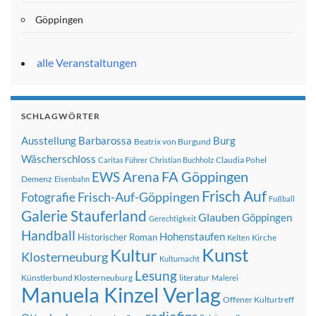
Göppingen
alle Veranstaltungen
SCHLAGWÖRTER
Ausstellung
Barbarossa
Burg
Beatrix von Burgund
Wäscherschloss
Claudia Pohel
Caritas Führer
Christian Buchholz
FA Göppingen
EWS Arena
Demenz
Eisenbahn
Frisch Auf
Frisch-Auf-Göppingen
Fotografie
Fußball
Galerie Stauferland
Glauben
Göppingen
Gerechtigkeit
Handball
Hohenstaufen
Historischer Roman
Kirche
Kelten
Kunst
Kultur
Klosterneuburg
Kulturnacht
Lesung
Künstlerbund Klosterneuburg
literatur
Malerei
Manuela Kinzel Verlag
Offener Kulturtreff