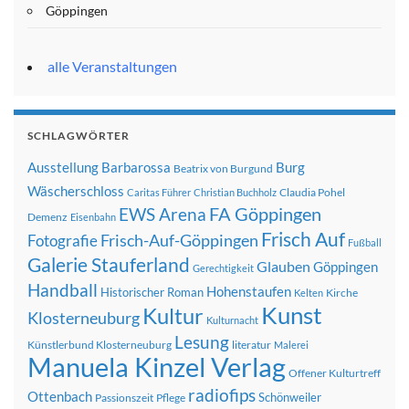
Göppingen
alle Veranstaltungen
SCHLAGWÖRTER
Ausstellung
Barbarossa
Burg
Beatrix von Burgund
Wäscherschloss
Claudia Pohel
Caritas Führer
Christian Buchholz
FA Göppingen
EWS Arena
Demenz
Eisenbahn
Frisch Auf
Frisch-Auf-Göppingen
Fotografie
Fußball
Galerie Stauferland
Glauben
Göppingen
Gerechtigkeit
Handball
Hohenstaufen
Historischer Roman
Kirche
Kelten
Kunst
Kultur
Klosterneuburg
Kulturnacht
Lesung
Künstlerbund Klosterneuburg
literatur
Malerei
Manuela Kinzel Verlag
Offener Kulturtreff
radiofips
Ottenbach
Schönweiler
Passionszeit
Pflege