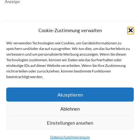
Anzeige:
Cookie-Zustimmung verwalten
Wir verwenden Technologien wie Cookies, um Geräteinformationen zu
speichern und/oder darauf zuzugreifen. Wir tun dies, um das Surferlebnis zu
verbessern und um personalisierte Werbung anzuzeigen. Wenn Sie diesen
Technologien zustimmen, können wir Daten wie das Surfverhalten oder
eindeutige IDs auf dieser Website verarbeiten. Wenn Sie Ihre Zustimmung
nicht erteilen oder zurückziehen, können bestimmte Funktionen
beeinträchtigt werden.
Akzeptieren
Ablehnen
werben auf Filstalexpress
Team
Impressum
Datenschutz
Einstellungen ansehen
© Copyright Filstalexpress.de.
Datenschutz
Impressum
Powered by Matthias Hehn,
MyWebstage.de
.