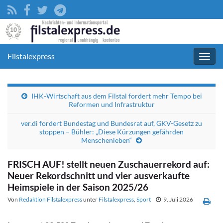
Filstalexpress
Navig
umsc
IHK-Wirtschaft aus dem Filstal fordert mehr Tempo bei
Reformen und Infrastruktur
ver.di fordert Bundestag und Bundesrat auf, GKV-Gesetz zu
stoppen – Bühler: „Diese Kürzungen gefährden
Menschenleben“
FRISCH AUF! stellt neuen Zuschauerrekord auf:
Neuer Rekordschnitt und vier ausverkaufte
Heimspiele in der Saison 2025/26
Von
Redaktion Filstalexpress
unter
Filstalexpress
,
Sport
9. Juli 2026