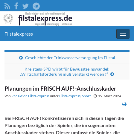
Filstalexpress
Navig
umsc
Geschichte der Trinkwasserversorgung im Filstal
Kreistags-SPD wirbt für Bewusstseinswandel:
„Wirtschaftsförderung muß verstärkt werden !“
Planungen im FRISCH AUF!-Anschlusskader
Von
Redaktion Filstalexpress
unter
Filstalexpress
,
Sport
19. März 2024
Bei FRISCH AUF! konkretisieren sich in diesen Tagen die
Planungen bezüglich der Spieler, die im sogenannten
Anschlusskader stehen. Dieser umfasst die Spieler, die