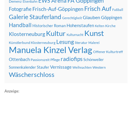
FA Göppingen
EWS Arena
Demenz
Eisenbahn
Frisch Auf
Frisch-Auf-Göppingen
Fotografie
Fußball
Galerie Stauferland
Glauben
Göppingen
Gerechtigkeit
Handball
Hohenstaufen
Historischer Roman
Kirche
Kelten
Kunst
Kultur
Klosterneuburg
Kulturnacht
Lesung
Künstlerbund Klosterneuburg
literatur
Malerei
Manuela Kinzel Verlag
Offener Kulturtreff
radiofips
Ottenbach
Schönweiler
Passionszeit
Pflege
Vernissage
Sonnenkalender
Staufer
Western
Weihnachten
Wäscherschloss
Anzeige: