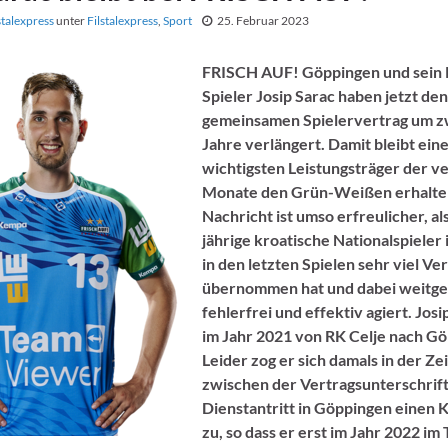
stalexpress
unter
Filstalexpress
,
Sport
25. Februar 2023
FRISCH AUF! Göppingen und sein
Spieler Josip Sarac haben jetzt den
gemeinsamen Spielervertrag um z
Jahre verlängert. Damit bleibt ein
wichtigsten Leistungsträger der 
Monate den Grün-Weißen erhalte
Nachricht ist umso erfreulicher, al
jährige kroatische Nationalspieler
in den letzten Spielen sehr viel V
übernommen hat und dabei weitg
fehlerfrei und effektiv agiert. Jos
im Jahr 2021 von RK Celje nach G
Leider zog er sich damals in der Z
zwischen der Vertragsunterschrif
Dienstantritt in Göppingen einen 
zu, so dass er erst im Jahr 2022 im