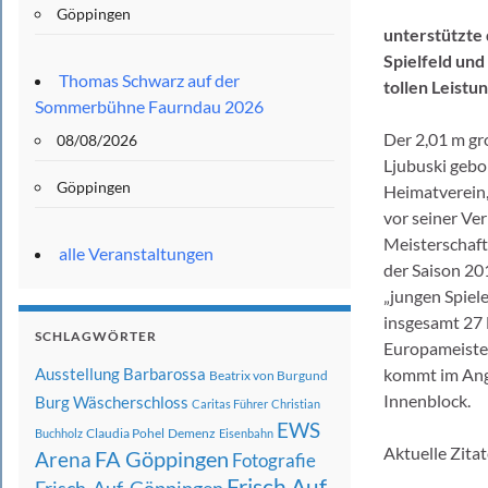
Göppingen
unterstützte 
Spielfeld und
Thomas Schwarz auf der
tollen Leistu
Sommerbühne Faurndau 2026
Der 2,01 m gr
08/08/2026
Ljubuski gebo
Göppingen
Heimatverein,
vor seiner Ve
Meisterschaft
alle Veranstaltungen
der Saison 20
„jungen Spiel
insgesamt 27 
SCHLAGWÖRTER
Europameister
Ausstellung
Barbarossa
kommt im Angr
Beatrix von Burgund
Innenblock.
Burg Wäscherschloss
Caritas Führer
Christian
EWS
Claudia Pohel
Demenz
Buchholz
Eisenbahn
Aktuelle Zitat
FA Göppingen
Arena
Fotografie
Frisch Auf