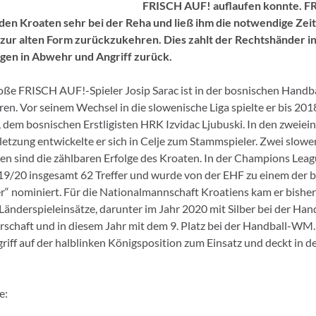
FRISCH AUF! auflaufen konnte. 
den Kroaten sehr bei der Reha und ließ ihm die notwendige Zeit,
 zur alten Form zurückzukehren. Dies zahlt der Rechtshänder i
ngen in Abwehr und Angriff zurück.
oße FRISCH AUF!-Spieler Josip Sarac ist in der bosnischen Hand
ren. Vor seinem Wechsel in die slowenische Liga spielte er bis 201
 dem bosnischen Erstligisten HRK Izvidac Ljubuski. In den zweiei
rletzung entwickelte er sich in Celje zum Stammspieler. Zwei slowe
en sind die zählbaren Erfolge des Kroaten. In der Champions Leagu
19/20 insgesamt 62 Treffer und wurde von der EHF zu einem der b
er“ nominiert. Für die Nationalmannschaft Kroatiens kam er bisher
Länderspieleinsätze, darunter im Jahr 2020 mit Silber bei der Han
schaft und in diesem Jahr mit dem 9. Platz bei der Handball-WM.
iff auf der halblinken Königsposition zum Einsatz und deckt in 
e: