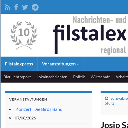
Filstalexpress
Veranstaltungen
Blaulichtreport
Lokalnachrichten
Politik
Wirtschaft
Arbeit
Schwäbisc
VERANSTALTUNGEN
Sturz
Konzert: Die Birds Band
07/08/2026
Josip S