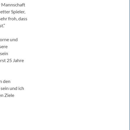
er Mannschaft
etter Spieler,
sehr froh, dass
t.“
vorne und
sere
 sein
rst 25 Jahre
in den
 sein und ich
n Ziele