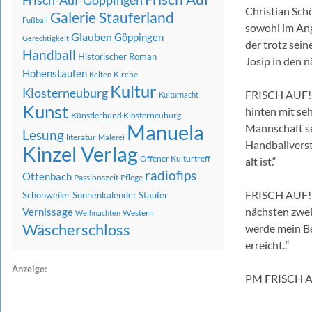
Frisch-Auf-Göppingen
Christian Sch
Galerie Stauferland
Fußball
sowohl im Angr
Glauben
Göppingen
Gerechtigkeit
der trotz sein
Handball
Historischer Roman
Josip in den 
Hohenstaufen
Kirche
Kelten
Kultur
Klosterneuburg
FRISCH AUF!-T
Kulturnacht
Kunst
hinten mit seh
Künstlerbund Klosterneuburg
Manuela
Mannschaft se
Lesung
literatur
Malerei
Handballverst
Kinzel Verlag
Offener Kulturtreff
alt ist.“
radiofips
Ottenbach
Passionszeit
Pflege
FRISCH AUF!-Sp
Schönweiler
Sonnenkalender
Staufer
nächsten zwei 
Vernissage
Western
Weihnachten
Wäscherschloss
werde mein Be
erreicht..“
Anzeige:
PM FRISCH A