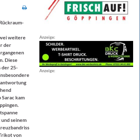
 Rückraum-
wei weitere
Anzeige:
er der
vergangenen
n. Diese
s der 25-
Anzeige:
 insbesondere
erantwortung
ehend
ip Sarac kam
öppingen.
eitspanne
t und seinem
Kreuzbandriss
 Trikot von