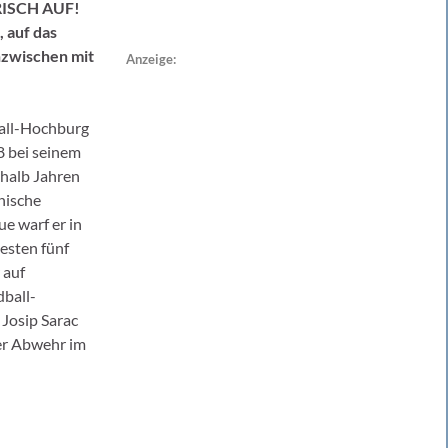
FRISCH AUF!
 auf das
nzwischen mit
Anzeige:
ball-Hochburg
8 bei seinem
nhalb Jahren
nische
e warf er in
esten fünf
 auf
dball-
 Josip Sarac
der Abwehr im