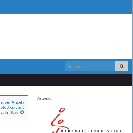
Search for:
Anzeige:
Barber Angels
 Stuttgart mit
rschnitten