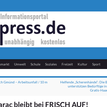
smarkt
Umwelt
Schule
Soziales
Freizeit
Kultur
Sport
h Gmünd – Arbeitsunfall / 10 m
Helfende „Scherenhände“: Die 
unterstützen Bedürftige in
Gratis-Haa
arac bleibt bei FRISCH AUF!