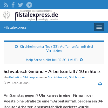
Filstalexpress
Navig
umsc
Kirchheim unter Teck (ES): Auffahrunfall mit drei
Verletzten
Josip Sarac bleibt bei FRISCH AUF!
Schwäbisch Gmünd – Arbeitsunfall / 10 m Sturz
Von
Redaktion Filstalexpress
unter
Blaulichtreport
,
Filstalexpress
25. Februar 2023
Am Samstag gegen 9 Uhr kam es in einer Firma in der
Voestalpine Straße zu einem Arbeitsunfall, bei dem ein 34-
jähriger Arbeiter lebensgefährlich verletzt wurde.