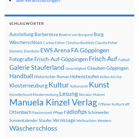
SCHLAGWÖRTER
Ausstellung
Barbarossa
Burg
Beatrix von Burgund
Wäscherschloss
Claudia Pohel
Caritas Führer
Christian Buchholz
FA Göppingen
EWS Arena
Demenz
Eisenbahn
Frisch Auf
Frisch-Auf-Göppingen
Fotografie
Fußball
Galerie Stauferland
Glauben
Göppingen
Gerechtigkeit
Handball
Hohenstaufen
Historischer Roman
Kirche
Kelten
Kunst
Kultur
Klosterneuburg
Kulturnacht
Lesung
Künstlerbund Klosterneuburg
literatur
Malerei
Manuela Kinzel Verlag
Offener Kulturtreff
radiofips
Ottenbach
Schönweiler
Passionszeit
Pflege
Vernissage
Sonnenkalender
Staufer
Western
Weihnachten
Wäscherschloss