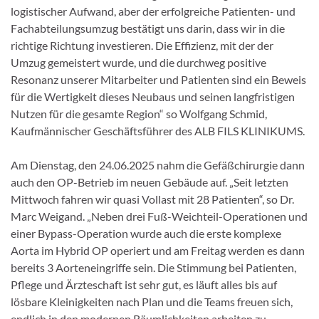
logistischer Aufwand, aber der erfolgreiche Patienten- und
Fachabteilungsumzug bestätigt uns darin, dass wir in die
richtige Richtung investieren. Die Effizienz, mit der der
Umzug gemeistert wurde, und die durchweg positive
Resonanz unserer Mitarbeiter und Patienten sind ein Beweis
für die Wertigkeit dieses Neubaus und seinen langfristigen
Nutzen für die gesamte Region“ so Wolfgang Schmid,
Kaufmännischer Geschäftsführer des ALB FILS KLINIKUMS.
Am Dienstag, den 24.06.2025 nahm die Gefäßchirurgie dann
auch den OP-Betrieb im neuen Gebäude auf. „Seit letzten
Mittwoch fahren wir quasi Vollast mit 28 Patienten“, so Dr.
Marc Weigand. „Neben drei Fuß-Weichteil-Operationen und
einer Bypass-Operation wurde auch die erste komplexe
Aorta im Hybrid OP operiert und am Freitag werden es dann
bereits 3 Aorteneingriffe sein. Die Stimmung bei Patienten,
Pflege und Ärzteschaft ist sehr gut, es läuft alles bis auf
lösbare Kleinigkeiten nach Plan und die Teams freuen sich,
endlich in den modernen Räumlichkeiten arbeiten zu