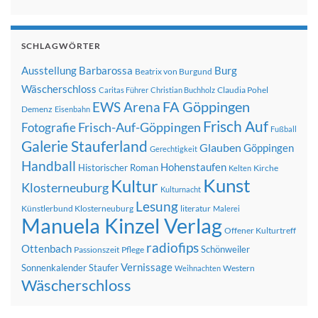
SCHLAGWÖRTER
Ausstellung
Barbarossa
Burg
Beatrix von Burgund
Wäscherschloss
Claudia Pohel
Caritas Führer
Christian Buchholz
FA Göppingen
EWS Arena
Demenz
Eisenbahn
Frisch Auf
Frisch-Auf-Göppingen
Fotografie
Fußball
Galerie Stauferland
Glauben
Göppingen
Gerechtigkeit
Handball
Hohenstaufen
Historischer Roman
Kirche
Kelten
Kunst
Kultur
Klosterneuburg
Kulturnacht
Lesung
Künstlerbund Klosterneuburg
literatur
Malerei
Manuela Kinzel Verlag
Offener Kulturtreff
radiofips
Ottenbach
Schönweiler
Passionszeit
Pflege
Vernissage
Sonnenkalender
Staufer
Western
Weihnachten
Wäscherschloss