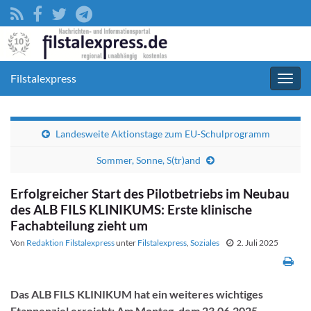
Filstalexpress
Navig
umsc
Landesweite Aktionstage zum EU-Schulprogramm
Sommer, Sonne, S(tr)and
Erfolgreicher Start des Pilotbetriebs im Neubau
des ALB FILS KLINIKUMS: Erste klinische
Fachabteilung zieht um
Von
Redaktion Filstalexpress
unter
Filstalexpress
,
Soziales
2. Juli 2025
Das ALB FILS KLINIKUM hat ein weiteres wichtiges
Etappenziel erreicht: Am Montag, dem 23.06.2025,