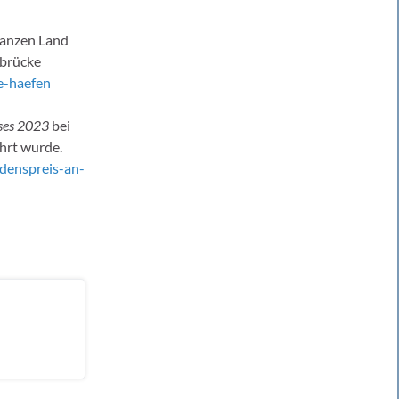
ganzen Land
ebrücke
e-haefen
ises 2023
bei
hrt wurde.
edenspreis-an-