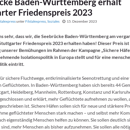
cke Baden-Württemberg erhält
arter Friedenspreis 2023
stalexpress
unter
Filstalexpress
,
Soziales
15. Dezember 2023
ns sehr, dass wir, die Seebrücke Baden-Württemberg am verg
tuttgarter Friedenspreis 2023 erhalten haben! Dieser Preis ist
unserer Bemühungen im Rahmen der Kampagne „Sichere Häfen“
ehmende Isolationspolitik in Europa stellt und für eine mensc
tik eintritt.
ür sichere Fluchtwege, entkriminalisierte Seenotrettung und eine
 Geflüchteten. In Baden-Württemberg haben sich bereits 44 Ge
tgart, Heidelberg, Mannheim, Rottenburg, Konstanz und Karlsruhe
schlossen und erklärt, mehr Geflüchtete aufnehmen zu wollen, a
rgeschrieben ist. Sichere Häfen sollen sich für neue und stärkere 
ahme geflüchteter Menschen stark machen – und selbst mehr Ko
ch eigenständig Menschen helfen zu können. Sie sollen deutlich si
t sind, mehr Menschen als bisher aufzunehmen. Sie sollen alle nöti