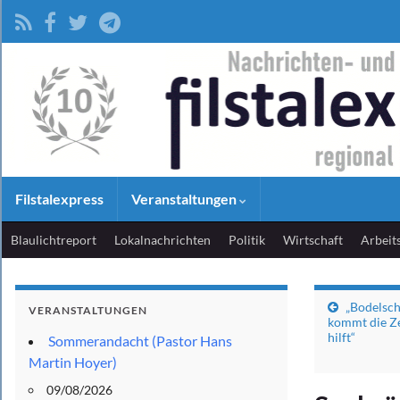
Filstalexpress
Veranstaltungen
Blaulichtreport
Lokalnachrichten
Politik
Wirtschaft
Arbeit
„Bodelsch
VERANSTALTUNGEN
kommt die Ze
hilft“
Sommerandacht (Pastor Hans
Martin Hoyer)
09/08/2026