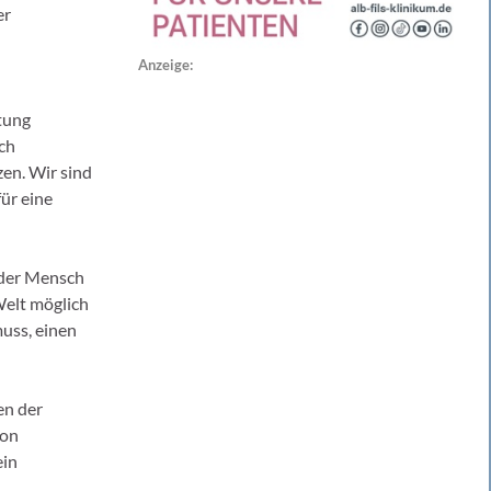
er
Anzeige:
ftung
ich
zen. Wir sind
ür eine
jeder Mensch
Welt möglich
muss, einen
en der
von
ein