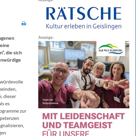
Anzeige:
angenen
 eine
, die sich
henwürdige
 würdevolle
meinden,
, dieser
ls es
Programme zur
mpetenzen
gnalisieren,
gen