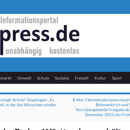
smarkt
Umwelt
Schule
Soziales
Freizeit
Kultur
Sport
wingh-Schule“ Göppingen: „Es
B 466: Fahrbahndeckenerneuer
it, in der das Wünschen wieder
Böhmenkirch und S
Vorrübergehende Freigabe ab 
Dezember 2023, bis Frü