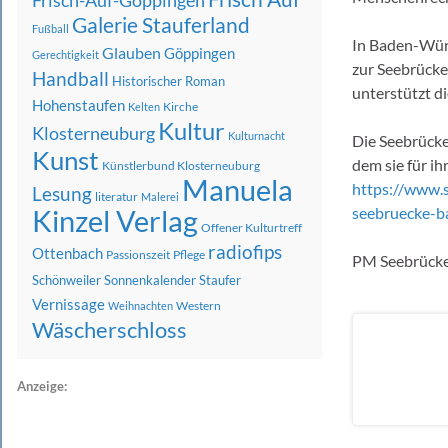
Frisch-Auf-Göppingen
Galerie Stauferland
Fußball
In Baden-Wür
Glauben
Göppingen
Gerechtigkeit
zur Seebrücke
Handball
Historischer Roman
unterstützt di
Hohenstaufen
Kirche
Kelten
Kultur
Klosterneuburg
Kulturnacht
Die Seebrücke
Kunst
dem sie für i
Künstlerbund Klosterneuburg
Manuela
https://www.s
Lesung
literatur
Malerei
Kinzel Verlag
seebruecke-b
Offener Kulturtreff
radiofips
Ottenbach
Passionszeit
Pflege
PM Seebrück
Schönweiler
Sonnenkalender
Staufer
Vernissage
Western
Weihnachten
Wäscherschloss
Anzeige: