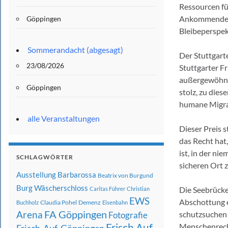
Ressourcen fü
Ankommenden b
Göppingen
Bleibeperspek
Sommerandacht (abgesagt)
Der Stuttgart
23/08/2026
Stuttgarter Fr
außergewöhnlic
Göppingen
stolz, zu die
humane Migrat
alle Veranstaltungen
Dieser Preis s
das Recht hat
ist, in der ni
SCHLAGWÖRTER
sicheren Ort 
Ausstellung
Barbarossa
Beatrix von Burgund
Burg Wäscherschloss
Die Seebrücke 
Caritas Führer
Christian
EWS
Abschottung e
Claudia Pohel
Demenz
Buchholz
Eisenbahn
FA Göppingen
Arena
schutzsuchen 
Fotografie
Frisch Auf
Menschenrecht