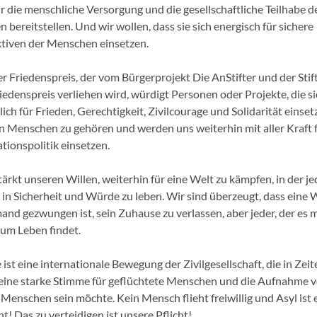
r die menschliche Versorgung und die gesellschaftliche Teilhabe d
ereitstellen. Und wir wollen, dass sie sich energisch für sichere
tiven der Menschen einsetzen.
er Friedenspreis, der vom Bürgerprojekt Die AnStifter und der Sti
iedenspreis verliehen wird, würdigt Personen oder Projekte, die s
h für Frieden, Gerechtigkeit, Zivilcourage und Solidarität einset
sen Menschen zu gehören und werden uns weiterhin mit aller Kraft f
ionspolitik einsetzen.
tärkt unseren Willen, weiterhin für eine Welt zu kämpfen, in der 
, in Sicherheit und Würde zu leben. Wir sind überzeugt, dass eine 
emand gezwungen ist, sein Zuhause zu verlassen, aber jeder, der es 
zum Leben findet.
ist eine internationale Bewegung der Zivilgesellschaft, die in Zeit
ine starke Stimme für geflüchtete Menschen und die Aufnahme 
Menschen sein möchte. Kein Mensch flieht freiwillig und Asyl ist 
! Das zu verteidigen ist unsere Pflicht!