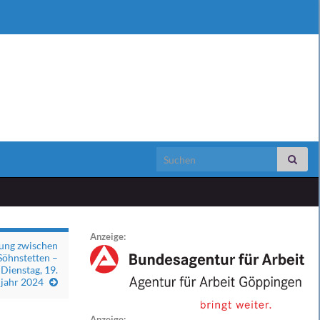
Search for:
Anzeige:
ung zwischen
öhnstetten –
Dienstag, 19.
hjahr 2024
Anzeige: