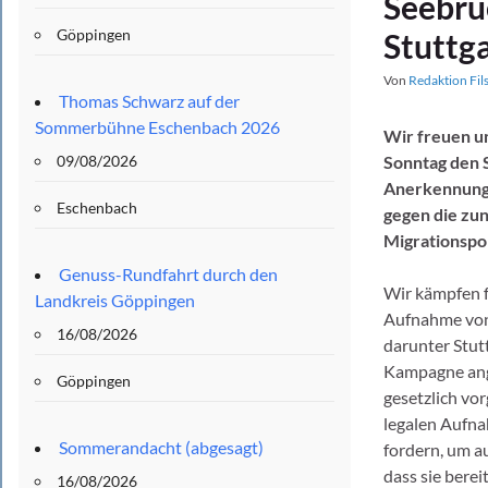
Seebrü
Göppingen
Stuttg
Von
Redaktion Fil
Thomas Schwarz auf der
Sommerbühne Eschenbach 2026
Wir freuen u
09/08/2026
Sonntag den S
Anerkennung 
Eschenbach
gegen die zun
Migrationspoli
Genuss-Rundfahrt durch den
Wir kämpfen f
Landkreis Göppingen
Aufnahme von
16/08/2026
darunter Stut
Kampagne ange
Göppingen
gesetzlich vo
legalen Aufn
Sommerandacht (abgesagt)
fordern, um au
dass sie berei
16/08/2026