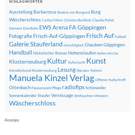
SCHLAGWÖRTER
Ausstellung
Barbarossa
Burg
Beatrix von Burgund
Wäscherschloss
Claudia Pohel
Caritas Führer
Christian Buchholz
FA Göppingen
EWS Arena
Demenz
Eisenbahn
Frisch Auf
Frisch-Auf-Göppingen
Fotografie
Fußball
Galerie Stauferland
Glauben
Göppingen
Gerechtigkeit
Handball
Hohenstaufen
Historischer Roman
Kirche
Kelten
Kunst
Kultur
Klosterneuburg
Kulturnacht
Lesung
Künstlerbund Klosterneuburg
literatur
Malerei
Manuela Kinzel Verlag
Offener Kulturtreff
radiofips
Ottenbach
Schönweiler
Passionszeit
Pflege
Vernissage
Sonnenkalender
Staufer
Western
Weihnachten
Wäscherschloss
Anzeige: