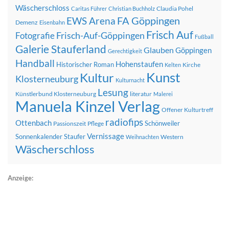
Wäscherschloss
Claudia Pohel
Caritas Führer
Christian Buchholz
FA Göppingen
EWS Arena
Demenz
Eisenbahn
Frisch Auf
Frisch-Auf-Göppingen
Fotografie
Fußball
Galerie Stauferland
Glauben
Göppingen
Gerechtigkeit
Handball
Hohenstaufen
Historischer Roman
Kirche
Kelten
Kunst
Kultur
Klosterneuburg
Kulturnacht
Lesung
Künstlerbund Klosterneuburg
literatur
Malerei
Manuela Kinzel Verlag
Offener Kulturtreff
radiofips
Ottenbach
Schönweiler
Passionszeit
Pflege
Vernissage
Sonnenkalender
Staufer
Western
Weihnachten
Wäscherschloss
Anzeige: