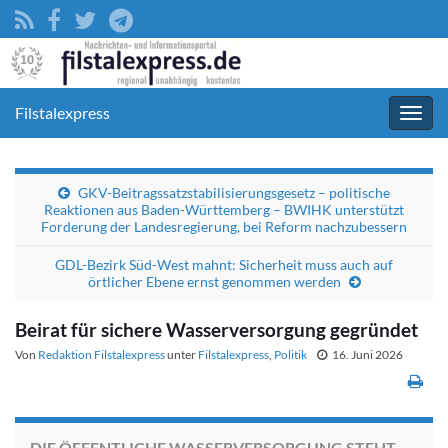
Filstalexpress
Navig
umsc
GKV-Beitragssatzstabilisierungsgesetz – politische
Reaktionen aus Baden-Württemberg – BWIHK unterstützt
Forderung der Landesregierung, bei Reform nachzubessern
GDL-Bezirk Süd-West mahnt: Sicherheit muss auch auf
örtlicher Ebene ernst genommen werden
Beirat für sichere Wasserversorgung gegründet
Von
Redaktion Filstalexpress
unter
Filstalexpress
,
Politik
16. Juni 2026
DIE ÖFFENTLICHE WASSERVERSORGUNG STEHT