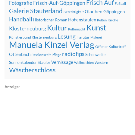
Frisch Auf
Frisch-Auf-Göppingen
Fotografie
Fußball
Galerie Stauferland
Glauben
Göppingen
Gerechtigkeit
Handball
Hohenstaufen
Historischer Roman
Kirche
Kelten
Kunst
Kultur
Klosterneuburg
Kulturnacht
Lesung
Künstlerbund Klosterneuburg
literatur
Malerei
Manuela Kinzel Verlag
Offener Kulturtreff
radiofips
Ottenbach
Schönweiler
Passionszeit
Pflege
Vernissage
Sonnenkalender
Staufer
Western
Weihnachten
Wäscherschloss
Anzeige: