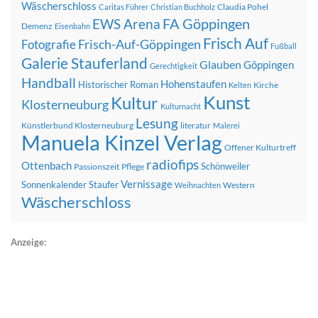
Wäscherschloss
Claudia Pohel
Caritas Führer
Christian Buchholz
FA Göppingen
EWS Arena
Demenz
Eisenbahn
Frisch Auf
Frisch-Auf-Göppingen
Fotografie
Fußball
Galerie Stauferland
Glauben
Göppingen
Gerechtigkeit
Handball
Hohenstaufen
Historischer Roman
Kirche
Kelten
Kunst
Kultur
Klosterneuburg
Kulturnacht
Lesung
Künstlerbund Klosterneuburg
literatur
Malerei
Manuela Kinzel Verlag
Offener Kulturtreff
radiofips
Ottenbach
Schönweiler
Passionszeit
Pflege
Vernissage
Sonnenkalender
Staufer
Western
Weihnachten
Wäscherschloss
Anzeige: