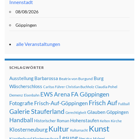
Innenstadt
08/08/2026
Göppingen
alle Veranstaltungen
SCHLAGWÖRTER
Ausstellung
Barbarossa
Burg
Beatrix von Burgund
Wäscherschloss
Claudia Pohel
Caritas Führer
Christian Buchholz
FA Göppingen
EWS Arena
Demenz
Eisenbahn
Frisch Auf
Frisch-Auf-Göppingen
Fotografie
Fußball
Galerie Stauferland
Glauben
Göppingen
Gerechtigkeit
Handball
Hohenstaufen
Historischer Roman
Kirche
Kelten
Kunst
Kultur
Klosterneuburg
Kulturnacht
Lesung
Künstlerbund Klosterneuburg
literatur
Malerei