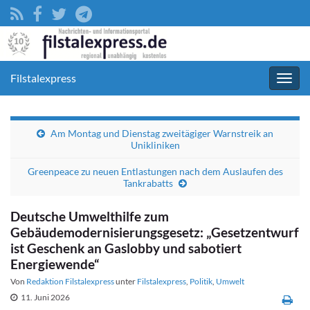
Filstalexpress
Navig
umsc
Am Montag und Dienstag zweitägiger Warnstreik an
Unikliniken
Greenpeace zu neuen Entlastungen nach dem Auslaufen des
Tankrabatts
Deutsche Umwelthilfe zum
Gebäudemodernisierungsgesetz: „Gesetzentwurf
ist Geschenk an Gaslobby und sabotiert
Energiewende“
Von
Redaktion Filstalexpress
unter
Filstalexpress
,
Politik
,
Umwelt
11. Juni 2026