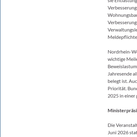
sie Entlastun
Verbesserung
Wohnungsbau u
Verbesserunge
Verwaltungsle
Meldepflichten
Nordrhein-We
wichtige Meil
Beweislastumk
Jahresende al
belegt ist. A
Priorität. Bu
2025 in eine
Ministerpräs
Die Veranstal
Juni 2026 sta