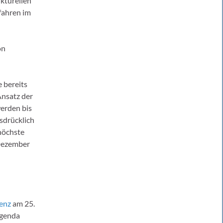
ukturellen
fahren im
on
 bereits
Ansatz der
erden bis
sdrücklich
höchste
 Dezember
enz
am 25.
agenda