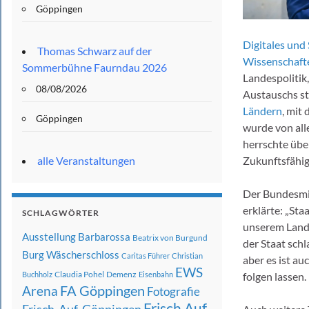
Göppingen
Digitales un
Thomas Schwarz auf der
Wissenschaft
Sommerbühne Faurndau 2026
Landespolitik
08/08/2026
Austauschs st
Ländern
, mit
Göppingen
wurde von all
herrschte übe
alle Veranstaltungen
Zukunftsfähig
Der Bundesmin
erklärte: „Sta
SCHLAGWÖRTER
unserem Land.
Ausstellung
Barbarossa
Beatrix von Burgund
der Staat schl
Burg Wäscherschloss
Caritas Führer
Christian
aber es ist au
EWS
Claudia Pohel
Demenz
Buchholz
Eisenbahn
folgen lassen
FA Göppingen
Arena
Fotografie
Frisch Auf