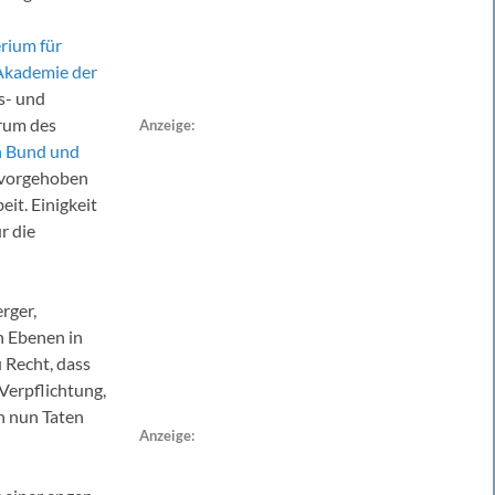
rium für
Akademie der
s- und
trum des
Anzeige:
n Bund und
hervorgehoben
it. Einigkeit
r die
rger,
en Ebenen in
 Recht, dass
 Verpflichtung,
en nun Taten
Anzeige: