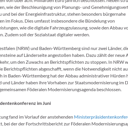
gen von über acht Milliarden Euro jährlich beschlossen. Neben str
en, wie der Beschleunigung von Planungs- und Genehmigungsver
nd bei der Energieinfrastruktur, stehen besonders bürgernahe
n im Fokus. Dies umfasst insbesondere die Bündelung von
istungen, wie die digitale Fahrzeugzulassung, sowie den Abbau v
. Zudem soll der Sozialstaat digitaler werden.
stfalen (NRW) und Baden-Württemberg sind nur zwei Länder, die
ensteine auf Länderseite angestoßen haben. Dazu zählt der neue 
ehr, um den Zuwachs an Berichtspflichten zu stoppen. In NRW w
le Berichtspflichten abgeschafft, wenn die Notwendigkeit nicht au
uch in Baden-Württemberg hat der Abbau administrativer Hürden 
nd und Länder haben ihre Vorhaben zur Staatsmodernisierung im
r gemeinsamen Föderalen Modernisierungsagenda beschlossen.
identenkonferenz im Juni
tung fand im Vorlauf der anstehenden
Ministerpräsidentenkonfer
tt, bei der der Fortschrittsbericht zur Föderalen Modernisierungs