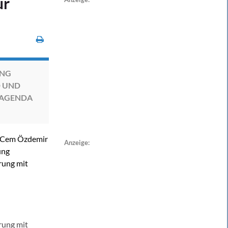
ür
UNG
D UND
SAGENDA
t Cem Özdemir
Anzeige:
ung
rung mit
rung mit