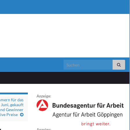
Search for:
Anzeige:
mern für das
Juni, gekauft
und Gewinner
ive Preise
Anzeige: