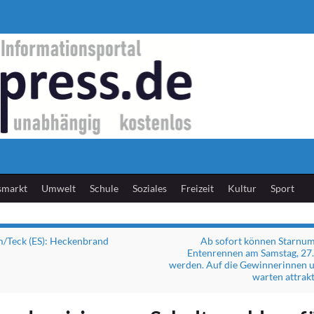
smarkt
Umwelt
Schule
Soziales
Freizeit
Kultur
Sport
/Teck (ES): Heckenbrand
Ab sofort können Starnum
Entenrennen am Samstag, 27. 
werden. Auf die Gewinnerinnen 
warten attrakt