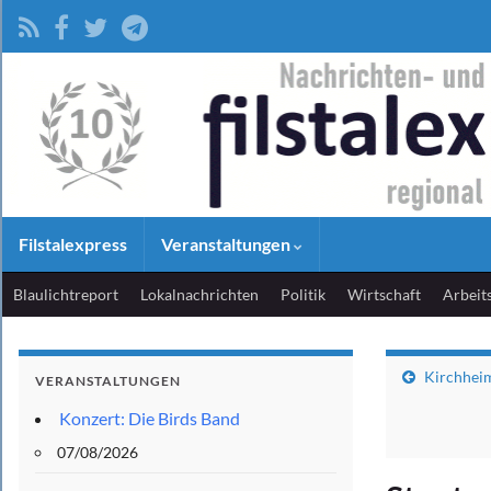
Filstalexpress
Veranstaltungen
Blaulichtreport
Lokalnachrichten
Politik
Wirtschaft
Arbeit
Kirchheim
VERANSTALTUNGEN
Konzert: Die Birds Band
07/08/2026