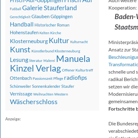
Frisch-Auf-Göppingen
Auch weitere 
Galerie Stauferland
Kooperation:
Fußball
Baden-W
Glauben
Göppingen
Gerechtigkeit
Handball
Historischer Roman
Staatsm
Hohenstaufen
Kirche
Kelten
Kultur
Klosterneuburg
Ministerpräs
Kulturnacht
Kunst
Ansatz zur St
Künstlerbund Klosterneuburg
Manuela
Beschleunigu
Lesung
literatur
Malerei
Transformati
Kinzel Verlag
Offener Kulturtreff
schnelle und 
radiofips
Ottenbach
Passionszeit
Pflege
radikal Beric
setzen wir di
Schönweiler
Sonnenkalender
Staufer
Vernissage
Modernisierun
Western
Weihnachten
Wäscherschloss
gemeinsamen 
Fortschritte 
Anzeige:
Die Bundesre
verabschiedet