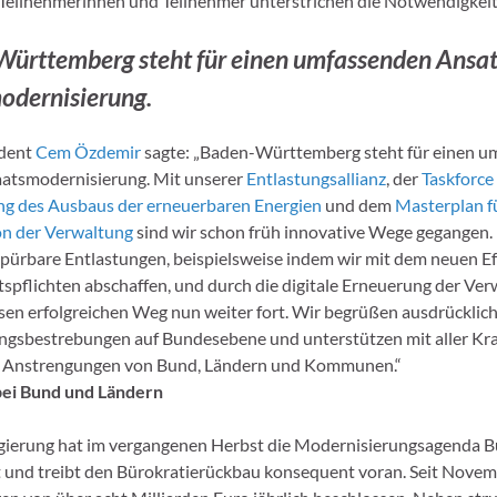
Teilnehmerinnen und Teilnehmer unterstrichen die Notwendigkeit
ürttemberg steht für einen umfassenden Ansat
odernisierung.
ident
Cem Özdemir
sagte: „Baden-Württemberg steht für einen 
aatsmodernisierung. Mit unserer
Entlastungsallianz
, der
Taskforce
ng des Ausbaus der erneuerbaren Energien
und dem
Masterplan fü
on der Verwaltung
sind wir schon früh innovative Wege gegangen.
spürbare Entlastungen, beispielsweise indem wir mit dem neuen Ef
htspflichten abschaffen, und durch die digitale Erneuerung der Ve
esen erfolgreichen Weg nun weiter fort. Wir begrüßen ausdrücklich
gsbestrebungen auf Bundesebene und unterstützen mit aller Kra
Anstrengungen von Bund, Ländern und Kommunen.“
bei Bund und Ländern
gierung hat im vergangenen Herbst die Modernisierungsagenda 
 und treibt den Bürokratierückbau konsequent voran. Seit Nove