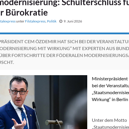
modernisierung: Schulterschluss f
r Bürokratie
stalexpress
unter
Filstalexpress
,
Politik
9. Juni 2026
PRÄSIDENT CEM ÖZDEMIR HAT SICH BEI DER VERANSTALT
ODERNISIERUNG MIT WIRKUNG“ MIT EXPERTEN AUS BUN
ÜBER FORTSCHRITTE DER FÖDERALEN MODERNISIERUNG
SCHT.
Ministerpräsiden
bei der Veranstalt
„Staatsmodernisie
Wirkung“ in Berlin
Unter dem Motto
„Staatsmodernisie