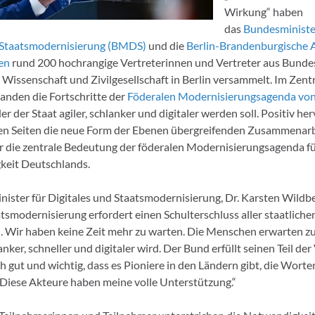
Wirkung“ haben
das
Bundesministe
d Staatsmodernisierung (BMDS)
und die
Berlin-Brandenburgische 
en
rund 200 hochrangige Vertreterinnen und Vertreter aus Bunde
, Wissenschaft und Zivilgesellschaft in Berlin versammelt. Im Zen
anden die Fortschritte der
Föderalen Modernisierungsagenda vo
 der der Staat agiler, schlanker und digitaler werden soll. Positiv 
en Seiten die neue Form der Ebenen übergreifenden Zusammenarbe
r die zentrale Bedeutung der föderalen Modernisierungsagenda fü
keit Deutschlands.
ister für Digitales und Staatsmodernisierung, Dr. Karsten Wildbe
atsmodernisierung erfordert einen Schulterschluss aller staatlich
 Wir haben keine Zeit mehr zu warten. Die Menschen erwarten zu
anker, schneller und digitaler wird. Der Bund erfüllt seinen Teil der
ch gut und wichtig, dass es Pioniere in den Ländern gibt, die Wort
. Diese Akteure haben meine volle Unterstützung.“