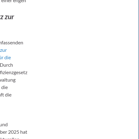
 einer engen
z zur
umfassenden
 zur
r die
 Durch
fizienzgesetz
rwaltung
 die
ft die
Bund
mber 2025 hat