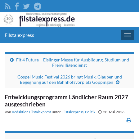
Filstalexpress
Navig
umsc
Fit 4 Future – Eislinger Messe für Ausbildung, Studium und
Freiwilligendienst
Gospel Music Festival 2026 bringt Musik, Glauben und
Begegnung auf den Bahnhofsvorplatz Göppingen
Entwicklungsprogramm Ländlicher Raum 2027
ausgeschrieben
Von
Redaktion Filstalexpress
unter
Filstalexpress
,
Politik
28. Mai 2026