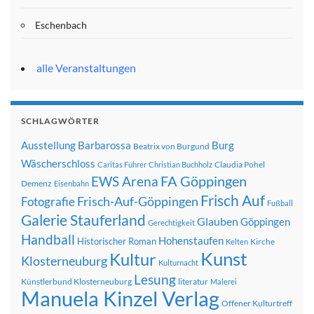
Eschenbach
alle Veranstaltungen
SCHLAGWÖRTER
Ausstellung
Barbarossa
Burg
Beatrix von Burgund
Wäscherschloss
Claudia Pohel
Caritas Führer
Christian Buchholz
FA Göppingen
EWS Arena
Demenz
Eisenbahn
Frisch Auf
Frisch-Auf-Göppingen
Fotografie
Fußball
Galerie Stauferland
Glauben
Göppingen
Gerechtigkeit
Handball
Hohenstaufen
Historischer Roman
Kirche
Kelten
Kunst
Kultur
Klosterneuburg
Kulturnacht
Lesung
Künstlerbund Klosterneuburg
literatur
Malerei
Manuela Kinzel Verlag
Offener Kulturtreff