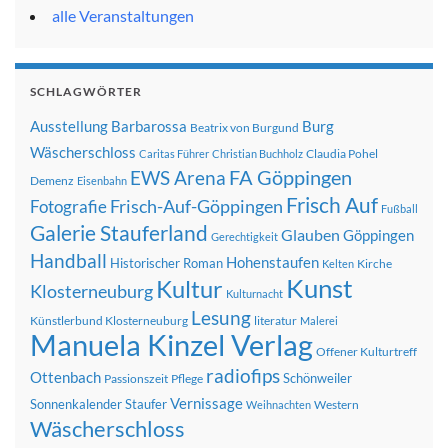
alle Veranstaltungen
SCHLAGWÖRTER
Ausstellung
Barbarossa
Burg
Beatrix von Burgund
Wäscherschloss
Claudia Pohel
Caritas Führer
Christian Buchholz
FA Göppingen
EWS Arena
Demenz
Eisenbahn
Frisch Auf
Frisch-Auf-Göppingen
Fotografie
Fußball
Galerie Stauferland
Glauben
Göppingen
Gerechtigkeit
Handball
Hohenstaufen
Historischer Roman
Kirche
Kelten
Kunst
Kultur
Klosterneuburg
Kulturnacht
Lesung
Künstlerbund Klosterneuburg
literatur
Malerei
Manuela Kinzel Verlag
Offener Kulturtreff
radiofips
Ottenbach
Schönweiler
Passionszeit
Pflege
Vernissage
Sonnenkalender
Staufer
Western
Weihnachten
Wäscherschloss