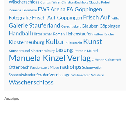
Wäscherschloss
Claudia Pohel
Caritas Führer
Christian Buchholz
FA Göppingen
EWS Arena
Demenz
Eisenbahn
Frisch Auf
Frisch-Auf-Göppingen
Fotografie
Fußball
Galerie Stauferland
Glauben
Göppingen
Gerechtigkeit
Handball
Hohenstaufen
Historischer Roman
Kirche
Kelten
Kunst
Kultur
Klosterneuburg
Kulturnacht
Lesung
Künstlerbund Klosterneuburg
literatur
Malerei
Manuela Kinzel Verlag
Offener Kulturtreff
radiofips
Ottenbach
Schönweiler
Passionszeit
Pflege
Vernissage
Sonnenkalender
Staufer
Western
Weihnachten
Wäscherschloss
Anzeige: