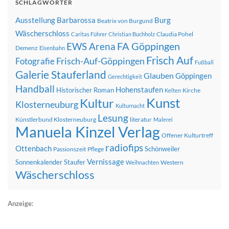
SCHLAGWÖRTER
Ausstellung
Barbarossa
Burg
Beatrix von Burgund
Wäscherschloss
Claudia Pohel
Caritas Führer
Christian Buchholz
FA Göppingen
EWS Arena
Demenz
Eisenbahn
Frisch Auf
Frisch-Auf-Göppingen
Fotografie
Fußball
Galerie Stauferland
Glauben
Göppingen
Gerechtigkeit
Handball
Hohenstaufen
Historischer Roman
Kirche
Kelten
Kunst
Kultur
Klosterneuburg
Kulturnacht
Lesung
Künstlerbund Klosterneuburg
literatur
Malerei
Manuela Kinzel Verlag
Offener Kulturtreff
radiofips
Ottenbach
Schönweiler
Passionszeit
Pflege
Vernissage
Sonnenkalender
Staufer
Western
Weihnachten
Wäscherschloss
Anzeige: