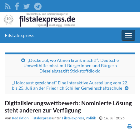
Filstalexpress
Navig
umsc
„Decke auf, wo Atmen krank macht!“: Deutsche
Umwelthilfe misst mit Bürgerinnen und Bürgern
Dieselabgasgift Stickstoffdioxid
„Holocaust gezeichnet“ Eine interaktive Ausstellung vom 22.
bis 25. Juli an der Friedrich Schiller Gemeinschaftsschule
Digitalisierungswettbewerb: Nominierte Lösung
steht anderen zur Verfügung
Von
Redaktion Filstalexpress
unter
Filstalexpress
,
Politik
16. Juli 2025