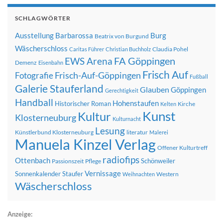
SCHLAGWÖRTER
Ausstellung
Barbarossa
Burg
Beatrix von Burgund
Wäscherschloss
Claudia Pohel
Caritas Führer
Christian Buchholz
FA Göppingen
EWS Arena
Demenz
Eisenbahn
Frisch Auf
Frisch-Auf-Göppingen
Fotografie
Fußball
Galerie Stauferland
Glauben
Göppingen
Gerechtigkeit
Handball
Hohenstaufen
Historischer Roman
Kirche
Kelten
Kunst
Kultur
Klosterneuburg
Kulturnacht
Lesung
Künstlerbund Klosterneuburg
literatur
Malerei
Manuela Kinzel Verlag
Offener Kulturtreff
radiofips
Ottenbach
Schönweiler
Passionszeit
Pflege
Vernissage
Sonnenkalender
Staufer
Western
Weihnachten
Wäscherschloss
Anzeige: