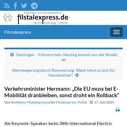
Filstalexpress
Navig
umsc
Geislingen – Führerschein-Neuling kommt von der Straße
ab
Wertsteigerung durch Renovierung: Wann lohnt es sich für
Hausbesitzer?
Verkehrsminister Hermann: „Die EU muss bei E-
Mobilität dranbleiben, sonst droht ein Rollback“
Von
Redaktion Filstalexpress
unter
Filstalexpress
,
Politik
17. Juni 2025
Als Keynote-Speaker beim 38th International Electric