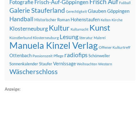
Frisch Auf
Frisch-Auf-Göppingen
Fotografie
Fußball
Galerie Stauferland
Glauben
Göppingen
Gerechtigkeit
Handball
Hohenstaufen
Historischer Roman
Kirche
Kelten
Kunst
Kultur
Klosterneuburg
Kulturnacht
Lesung
Künstlerbund Klosterneuburg
literatur
Malerei
Manuela Kinzel Verlag
Offener Kulturtreff
radiofips
Ottenbach
Schönweiler
Passionszeit
Pflege
Vernissage
Sonnenkalender
Staufer
Western
Weihnachten
Wäscherschloss
Anzeige: