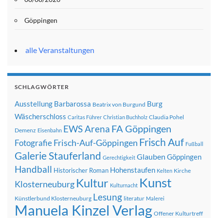
Göppingen
alle Veranstaltungen
SCHLAGWÖRTER
Ausstellung
Barbarossa
Burg
Beatrix von Burgund
Wäscherschloss
Claudia Pohel
Caritas Führer
Christian Buchholz
FA Göppingen
EWS Arena
Demenz
Eisenbahn
Frisch Auf
Frisch-Auf-Göppingen
Fotografie
Fußball
Galerie Stauferland
Glauben
Göppingen
Gerechtigkeit
Handball
Hohenstaufen
Historischer Roman
Kirche
Kelten
Kunst
Kultur
Klosterneuburg
Kulturnacht
Lesung
Künstlerbund Klosterneuburg
literatur
Malerei
Manuela Kinzel Verlag
Offener Kulturtreff