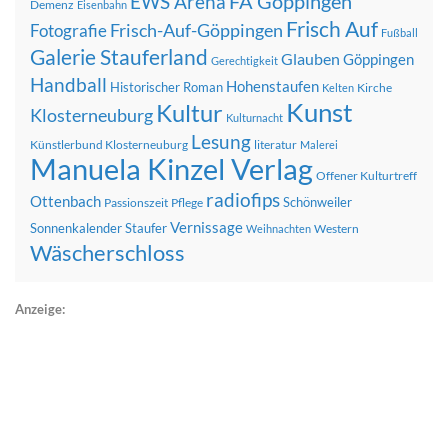
FA Göppingen
EWS Arena
Demenz
Eisenbahn
Frisch Auf
Frisch-Auf-Göppingen
Fotografie
Fußball
Galerie Stauferland
Glauben
Göppingen
Gerechtigkeit
Handball
Hohenstaufen
Historischer Roman
Kirche
Kelten
Kunst
Kultur
Klosterneuburg
Kulturnacht
Lesung
Künstlerbund Klosterneuburg
literatur
Malerei
Manuela Kinzel Verlag
Offener Kulturtreff
radiofips
Ottenbach
Schönweiler
Passionszeit
Pflege
Vernissage
Sonnenkalender
Staufer
Western
Weihnachten
Wäscherschloss
Anzeige: