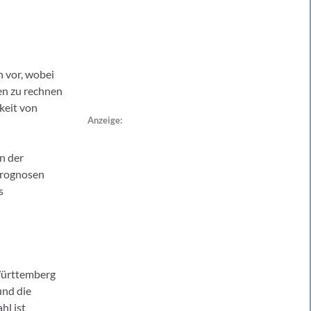
 vor, wobei
en zu rechnen
keit von
Anzeige:
n der
Prognosen
s
Württemberg
und die
hl ist