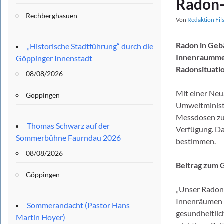
Radon
Rechberghasuen
Von
Redaktion Fil
Radon in Geb
„Historische Stadtführung“ durch die
Innenraummes
Göppinger Innenstadt
Radonsituati
08/08/2026
Mit einer Neu
Göppingen
Umweltminist
Messdosen zur
Thomas Schwarz auf der
Verfügung. Dam
Sommerbühne Faurndau 2026
bestimmen.
08/08/2026
Beitrag zum 
Göppingen
„Unser Radonm
Innenräumen z
Sommerandacht (Pastor Hans
gesundheitlic
Martin Hoyer)