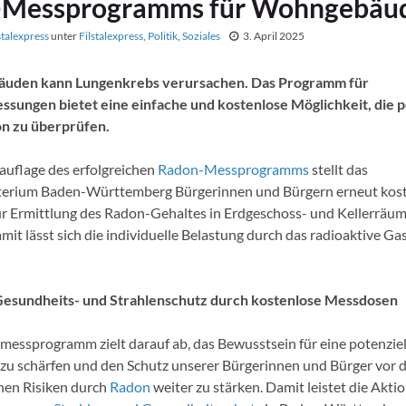
-Messprogramms für Wohngebäu
stalexpress
unter
Filstalexpress
,
Politik
,
Soziales
3. April 2025
äuden kann Lungenkrebs verursachen. Das Programm für
sungen bietet eine einfache und kostenlose Möglichkeit, die p
on zu überprüfen.
auflage des erfolgreichen
Radon-Messprogramms
stellt das
erium Baden-Württemberg Bürgerinnen und Bürgern erneut kos
 Ermittlung des Radon-Gehaltes in Erdgeschoss- und Kellerräu
it lässt sich die individuelle Belastung durch das radioaktive Ga
Gesundheits- und Strahlenschutz durch kostenlose Messdosen
essprogramm zielt darauf ab, das Bewusstsein für eine potenziel
u schärfen und den Schutz unserer Bürgerinnen und Bürger vor 
hen Risiken durch
Radon
weiter zu stärken. Damit leistet die Akti