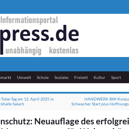
smarkt
Umwelt
Schule
Soziales
Freizeit
Kultur
Sport
obe-Tag am 12. April 2025 in
HANDWERK BW-Konjunk
ckhalle Salach
Schwacher Start plus Hoffnung
enschutz: Neuauflage des erfolgre