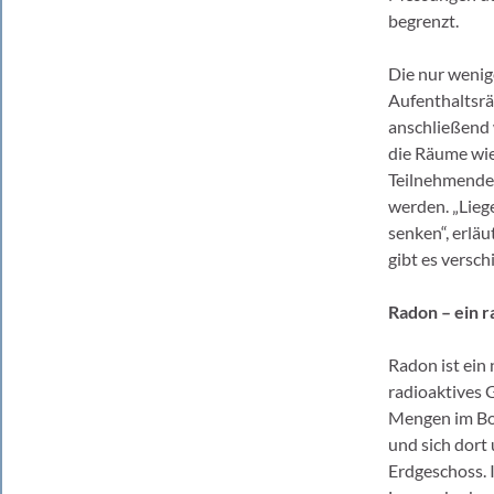
begrenzt.
Die nur wenig
Aufenthaltsrä
anschließend 
die Räume wie
Teilnehmenden
werden. „Lieg
senken“, erlä
gibt es versc
Radon – ein r
Radon ist ein
radioaktives 
Mengen im Bod
und sich dort
Erdgeschoss. 