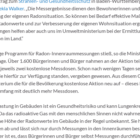
trag zum
Strahlen- und Gesundheitsschutz
in Baden-Württemberg“
ekla Walker
. „Die Messergebnisse dienen den Bewohnerinnen un
ng der eigenen Radonsituation. So können bei Bedarf effektive 
adonwerte und zur Verbesserung der eigenen Wohnsituation ergr
gen helfen aber auch uns im Umweltministerium bei der Ermittlu
n im Land.“
ige Programm für Radon-Innenraummessungen stieß, so die Minist
ge. Über 1.600 Bürgerinnen und Bürger nahmen an der Aktion tei
h jeweils zwei kostenlose Messdosen. Schon nach wenigen Tagen se
e hierfür zur Verfügung standen, vergeben gewesen. Aus diesem G
rium die für die Bevölkerung kostenlose Aktion neu auf – dieses
Umfang mit deutlich mehr Messdosen.
stung in Gebäuden ist ein Gesundheitsrisiko und kann Lungenkr
Da das radioaktive Gas mit den menschlichen Sinnen nicht wahrneh
che Höhe der Radonwerte im Gebäude in der Regel unbekannt. Sie 
en ab und lässt sich nur durch Messungen in den Innenräumen be
r ist es, dass Bürgerinnen und Bürger selbst Messungen durchfüh