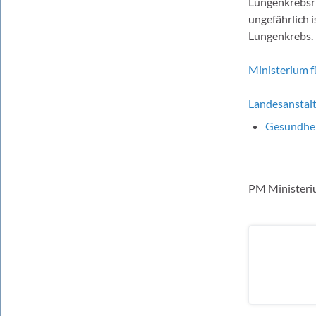
Lungenkrebsri
ungefährlich 
Lungenkrebs.
Ministerium f
Landesanstal
Gesundhe
PM Ministeriu