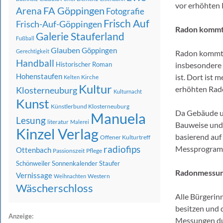
vor erhöhten
FA Göppingen
Arena
Fotografie
Frisch Auf
Frisch-Auf-Göppingen
Radon kommt 
Galerie Stauferland
Fußball
Glauben
Göppingen
Gerechtigkeit
Radon kommt 
Handball
Historischer Roman
insbesondere 
Hohenstaufen
ist. Dort ist
Kirche
Kelten
Kultur
erhöhten Rad
Klosterneuburg
Kulturnacht
Kunst
Künstlerbund Klosterneuburg
Da Gebäude un
Manuela
Lesung
literatur
Malerei
Bauweise und
Kinzel Verlag
basierend auf
Offener Kulturtreff
radiofips
Messprogramm 
Ottenbach
Passionszeit
Pflege
Schönweiler
Sonnenkalender
Staufer
Radonmessung
Vernissage
Western
Weihnachten
Wäscherschloss
Alle Bürgerin
besitzen und 
Anzeige:
Messungen du