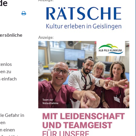
de
ersönliche
Anzeige:
tenlos
men zu
s einfach
le Gefahr in
den
on einen