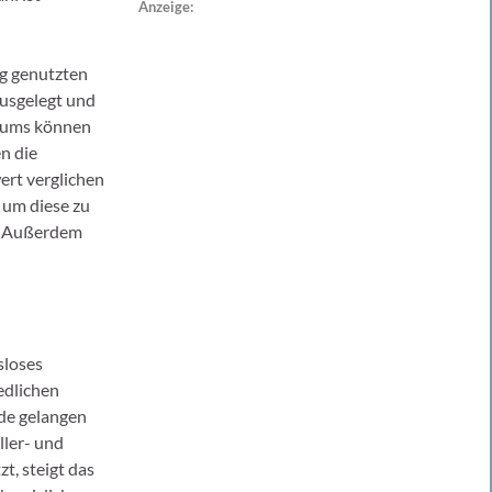
Anzeige:
ig genutzten
usgelegt und
raums können
n die
ert verglichen
 um diese zu
n. Außerdem
sloses
edlichen
de gelangen
ler- und
, steigt das