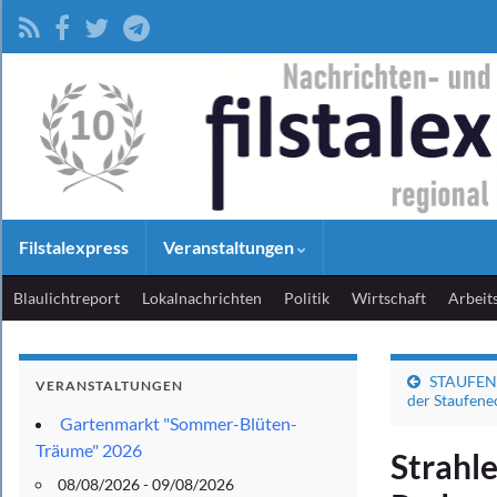
Filstalexpress
Veranstaltungen
Blaulichtreport
Lokalnachrichten
Politik
Wirtschaft
Arbeit
STAUFEN-T
VERANSTALTUNGEN
der Staufene
Gartenmarkt "Sommer-Blüten-
Träume" 2026
Strahl
08/08/2026 - 09/08/2026