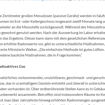
e Zentimeter großen Messdosen (passive Geräte) werden in häuf
umen im Erd- oder Kellergeschoss insgesamt zwölf Monate lang a
wieder an die Messstelle zurückgesandt. Während des Messzeit
 gewohnt genutzt werden. Nach der Auswertung im Labor erhalte
 das Ergebnis. Dieses kann dann mit dem gesetzlichen Referenzw
en erhöhte Radonwerte vor, gibt es unterschiedliche Maßnahmen,
uterte Ministerin Walker. „Die einfachste Methode ist gutes Lüfte
hiedene bauliche Maßnahmen, die in Frage kommen.“
adioaktives Gas
 natürliches vorkommendes, unsichtbares, geschmack- und geruch
Gas, das in uranhaltigem Gestein entsteht und überall in unterschi
en vorhanden ist. Über erdberührende Stellen kann es in Gebäu
 unbemerkt ansammeln. Betroffen sind insbesondere Räume im Kel
Ist man über Jahrzehnte hinweg erhöhten Radonmengen ausgesetzt