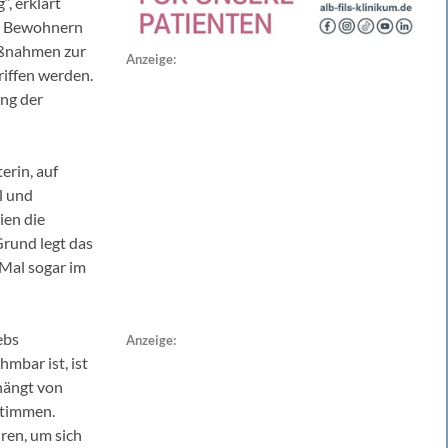
, erklärt
d Bewohnern
Maßnahmen zur
Anzeige:
iffen werden.
ng der
erin, auf
l und
ien die
rund legt das
 Mal sogar im
ebs
Anzeige:
mbar ist, ist
hängt von
stimmen.
ren, um sich