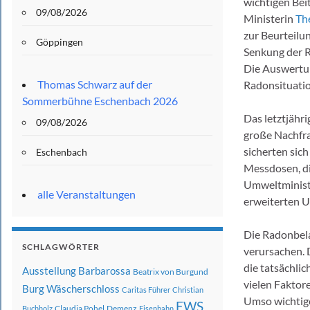
wichtigen Bei
09/08/2026
Ministerin
Th
zur Beurteilu
Göppingen
Senkung der R
Die Auswertun
Thomas Schwarz auf der
Radonsituatio
Sommerbühne Eschenbach 2026
Das letztjähr
09/08/2026
große Nachfra
sicherten sic
Eschenbach
Messdosen, di
Umweltministe
alle Veranstaltungen
erweiterten 
Die Radonbela
SCHLAGWÖRTER
verursachen. 
die tatsächli
Ausstellung
Barbarossa
Beatrix von Burgund
vielen Faktor
Burg Wäscherschloss
Caritas Führer
Christian
Umso wichtige
EWS
Claudia Pohel
Demenz
Buchholz
Eisenbahn