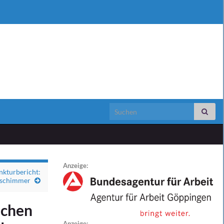
Search for:
Anzeige:
turbericht:
sschimmer
ichen
Anzeige: