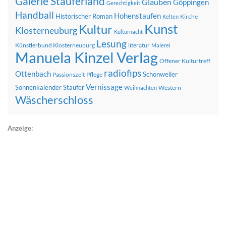
Galerie Stauferland
Glauben
Göppingen
Gerechtigkeit
Handball
Hohenstaufen
Historischer Roman
Kirche
Kelten
Kunst
Kultur
Klosterneuburg
Kulturnacht
Lesung
Künstlerbund Klosterneuburg
literatur
Malerei
Manuela Kinzel Verlag
Offener Kulturtreff
radiofips
Ottenbach
Schönweiler
Passionszeit
Pflege
Vernissage
Sonnenkalender
Staufer
Western
Weihnachten
Wäscherschloss
Anzeige: