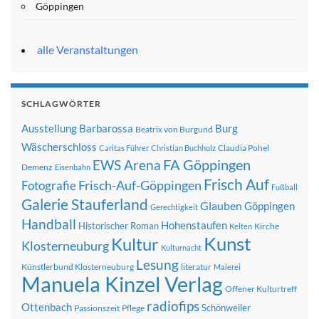
Göppingen
alle Veranstaltungen
SCHLAGWÖRTER
Ausstellung
Barbarossa
Burg
Beatrix von Burgund
Wäscherschloss
Claudia Pohel
Caritas Führer
Christian Buchholz
FA Göppingen
EWS Arena
Demenz
Eisenbahn
Frisch Auf
Frisch-Auf-Göppingen
Fotografie
Fußball
Galerie Stauferland
Glauben
Göppingen
Gerechtigkeit
Handball
Hohenstaufen
Historischer Roman
Kirche
Kelten
Kunst
Kultur
Klosterneuburg
Kulturnacht
Lesung
Künstlerbund Klosterneuburg
literatur
Malerei
Manuela Kinzel Verlag
Offener Kulturtreff
radiofips
Ottenbach
Schönweiler
Passionszeit
Pflege