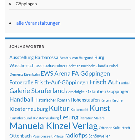
Göppingen
alle Veranstaltungen
SCHLAGWÖRTER
Ausstellung
Barbarossa
Burg
Beatrix von Burgund
Wäscherschloss
Claudia Pohel
Caritas Führer
Christian Buchholz
FA Göppingen
EWS Arena
Demenz
Eisenbahn
Frisch Auf
Frisch-Auf-Göppingen
Fotografie
Fußball
Galerie Stauferland
Glauben
Göppingen
Gerechtigkeit
Handball
Hohenstaufen
Historischer Roman
Kirche
Kelten
Kunst
Kultur
Klosterneuburg
Kulturnacht
Lesung
Künstlerbund Klosterneuburg
literatur
Malerei
Manuela Kinzel Verlag
Offener Kulturtreff
radiofips
Ottenbach
Schönweiler
Passionszeit
Pflege