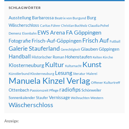
SCHLAGWÖRTER
Ausstellung
Barbarossa
Burg
Beatrix von Burgund
Wäscherschloss
Claudia Pohel
Caritas Führer
Christian Buchholz
FA Göppingen
EWS Arena
Demenz
Eisenbahn
Frisch Auf
Frisch-Auf-Göppingen
Fotografie
Fußball
Galerie Stauferland
Glauben
Göppingen
Gerechtigkeit
Handball
Hohenstaufen
Historischer Roman
Kirche
Kelten
Kunst
Kultur
Klosterneuburg
Kulturnacht
Lesung
Künstlerbund Klosterneuburg
literatur
Malerei
Manuela Kinzel Verlag
Offener Kulturtreff
radiofips
Ottenbach
Schönweiler
Passionszeit
Pflege
Vernissage
Sonnenkalender
Staufer
Western
Weihnachten
Wäscherschloss
Anzeige: