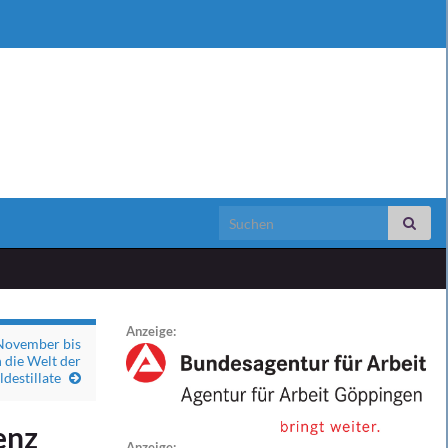
Search for:
Anzeige:
 November bis
 die Welt der
ldestillate
enz
Anzeige: