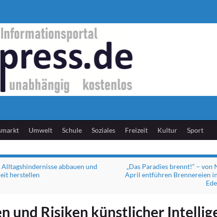
smarkt
Umwelt
Schule
Soziales
Freizeit
Kultur
Sport
: Alltagshindernisse abbauen und
„Das Paradies brennt!“ – von
eit herstellen
April entführen Brennereien in
Ede
 und Risiken künstlicher Intellig