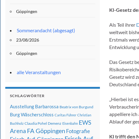
KI-Gesetz der
Göppingen
Als Teil ihrer
D
Sommerandacht (abgesagt)
weltweit bish
Erstmals werd
23/08/2026
Entwicklung u
Göppingen
Das Gesetz be
Risikobereich
alle Veranstaltungen
Gesetz wird z
Deutschland e
SCHLAGWÖRTER
„Hierbei ist e
Ausstellung
Barbarossa
Verbraucherin
Beatrix von Burgund
appelliere ic
Burg Wäscherschloss
Caritas Führer
Christian
Ablauf der ges
EWS
Claudia Pohel
Demenz
Buchholz
Eisenbahn
FA Göppingen
Arena
Fotografie
KI trifft den 
Frisch Auf