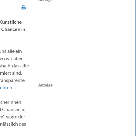
Künstliche
 Chancen in
uns alle ein
en wir aber
halb, dass die
miert sind.
transparente
Anzeige:
iebten
ucherinnen
d Chancen in
“, sagte der
anlässlich des