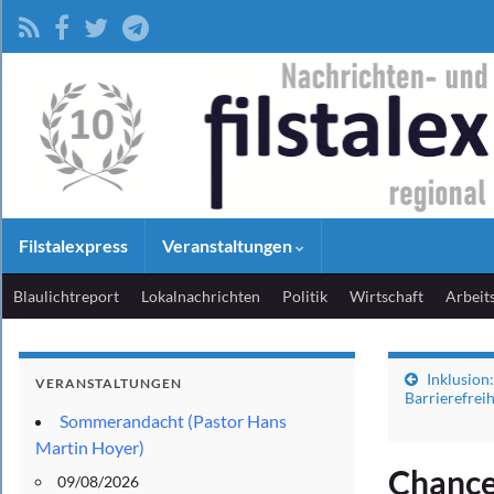
Filstalexpress
Veranstaltungen
Blaulichtreport
Lokalnachrichten
Politik
Wirtschaft
Arbeit
Inklusion
VERANSTALTUNGEN
Barrierefreih
Sommerandacht (Pastor Hans
Martin Hoyer)
Chancen
09/08/2026