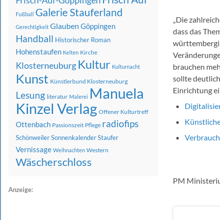
Frisch-Auf-Göppingen
Galerie Stauferland
Fußball
„Die zahlreic
Glauben
Göppingen
Gerechtigkeit
dass das Them
Handball
Historischer Roman
württembergis
Hohenstaufen
Kirche
Kelten
Veränderunge
Kultur
Klosterneuburg
brauchen mehr
Kulturnacht
Kunst
sollte deutlic
Künstlerbund Klosterneuburg
Manuela
Einrichtung e
Lesung
literatur
Malerei
Kinzel Verlag
Digitalisi
Offener Kulturtreff
Künstliche
radiofips
Ottenbach
Passionszeit
Pflege
Verbrauch
Schönweiler
Sonnenkalender
Staufer
Vernissage
Western
Weihnachten
Wäscherschloss
PM Ministeri
Anzeige: