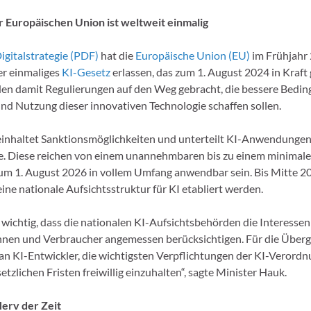
 Europäischen Union ist weltweit einmalig
igitalstrategie (PDF)
hat die
Europäische Union (EU)
im Frühjahr 
er einmaliges
KI-Gesetz
erlassen, das zum 1. August 2024 in Kraft g
en damit Regulierungen auf den Weg gebracht, die bessere Bedin
nd Nutzung dieser innovativen Technologie schaffen sollen.
inhaltet Sanktionsmöglichkeiten und unterteilt KI-Anwendungen 
e. Diese reichen von einem unannehmbaren bis zu einem minimale
um 1. August 2026 in vollem Umfang anwendbar sein. Bis Mitte 2
ine nationale Aufsichtsstruktur für KI etabliert werden.
s wichtig, dass die nationalen KI-Aufsichtsbehörden die Interessen
nen und Verbraucher angemessen berücksichtigen. Für die Überg
h an KI-Entwickler, die wichtigsten Verpflichtungen der KI-Verord
etzlichen Fristen freiwillig einzuhalten“, sagte Minister Hauk.
Nerv der Zeit