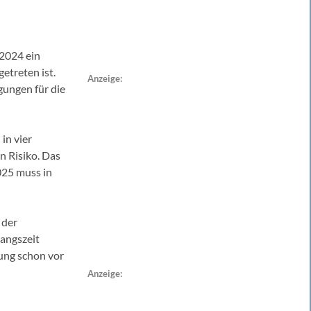
2024 ein
etreten ist.
Anzeige:
gungen für die
in vier
n Risiko. Das
025 muss in
 der
angszeit
nung schon vor
Anzeige: