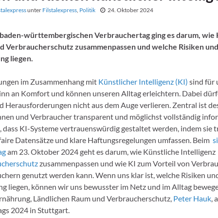
stalexpress
unter
Filstalexpress
,
Politik
24. Oktober 2024
 baden-württembergischen Verbrauchertag ging es darum, wie 
und Verbraucherschutz zusammenpassen und welche Risiken und
g liegen.
lungen im Zusammenhang mit
Künstlicher Intelligenz (KI)
sind für 
n an Komfort und können unseren Alltag erleichtern. Dabei dürf
nd Herausforderungen nicht aus dem Auge verlieren. Zentral ist des
nen und Verbraucher transparent und möglichst vollständig infor
n, dass KI-Systeme vertrauenswürdig gestaltet werden, indem sie 
faire Datensätze und klare Haftungsregelungen umfassen. Beim
s
ag
am 23. Oktober 2024 geht es darum, wie Künstliche Intelligenz
ucherschutz
zusammenpassen und wie KI zum Vorteil von Verbra
chern genutzt werden kann. Wenn uns klar ist, welche Risiken un
 liegen, können wir uns bewusster im Netz und im Alltag bewegen
Ernährung, Ländlichen Raum und Verbraucherschutz,
Peter Hauk
, 
gs 2024 in Stuttgart.