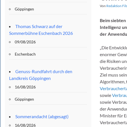
Von
Redaktion Fil
Göppingen
Beim siebten
Thomas Schwarz auf der
Intelligenz 
Sommerbühne Eschenbach 2026
der Anwendun
09/08/2026
„Die Entwick
Eschenbach
enormer Gewin
die Risiken u
Verbraucherin
Genuss-Rundfahrt durch den
Ziel muss sei
Landkreis Göppingen
Algorithmen, 
16/08/2026
Verbrauchert
sowie
Verbra
Göppingen
sowie Verbrau
der Anwendung
Minister für 
Sommerandacht (abgesagt)
Verbraucherta
16/08/2026