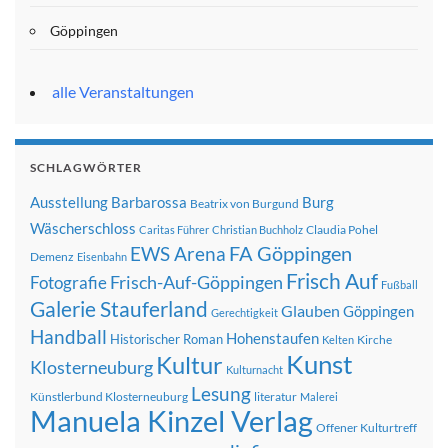
Göppingen
alle Veranstaltungen
SCHLAGWÖRTER
Ausstellung
Barbarossa
Burg
Beatrix von Burgund
Wäscherschloss
Claudia Pohel
Caritas Führer
Christian Buchholz
FA Göppingen
EWS Arena
Demenz
Eisenbahn
Frisch Auf
Frisch-Auf-Göppingen
Fotografie
Fußball
Galerie Stauferland
Glauben
Göppingen
Gerechtigkeit
Handball
Hohenstaufen
Historischer Roman
Kirche
Kelten
Kunst
Kultur
Klosterneuburg
Kulturnacht
Lesung
Künstlerbund Klosterneuburg
literatur
Malerei
Manuela Kinzel Verlag
Offener Kulturtreff