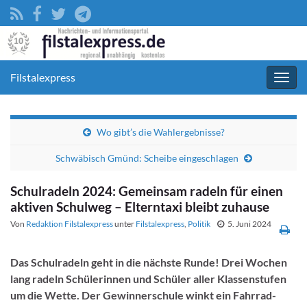
Filstalexpress
Navig
umsc
Wo gibt’s die Wahlergebnisse?
Schwäbisch Gmünd: Scheibe eingeschlagen
Schulradeln 2024: Gemeinsam radeln für einen
aktiven Schulweg – Elterntaxi bleibt zuhause
Von
Redaktion Filstalexpress
unter
Filstalexpress
,
Politik
5. Juni 2024
Das Schulradeln geht in die nächste Runde! Drei Wochen
lang radeln Schülerinnen und Schüler aller Klassenstufen
um die Wette. Der Gewinnerschule winkt ein Fahrrad-