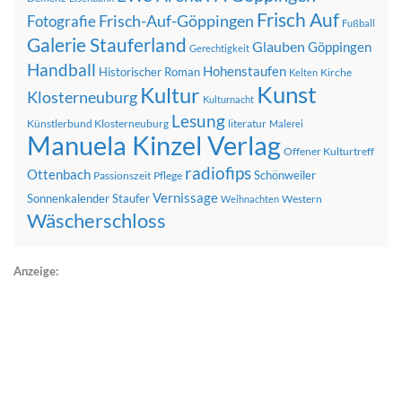
Frisch Auf
Frisch-Auf-Göppingen
Fotografie
Fußball
Galerie Stauferland
Glauben
Göppingen
Gerechtigkeit
Handball
Hohenstaufen
Historischer Roman
Kirche
Kelten
Kunst
Kultur
Klosterneuburg
Kulturnacht
Lesung
Künstlerbund Klosterneuburg
literatur
Malerei
Manuela Kinzel Verlag
Offener Kulturtreff
radiofips
Ottenbach
Schönweiler
Passionszeit
Pflege
Vernissage
Sonnenkalender
Staufer
Western
Weihnachten
Wäscherschloss
Anzeige: