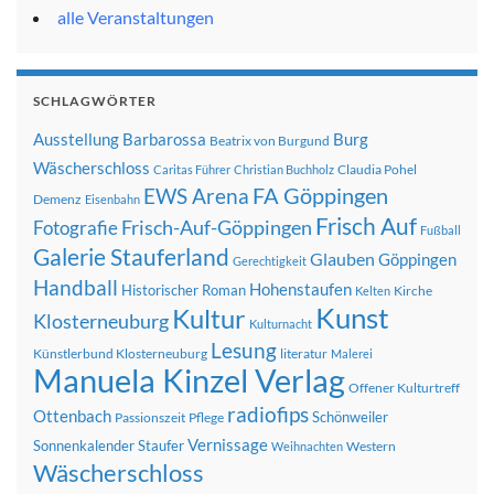
alle Veranstaltungen
SCHLAGWÖRTER
Ausstellung
Barbarossa
Burg
Beatrix von Burgund
Wäscherschloss
Claudia Pohel
Caritas Führer
Christian Buchholz
FA Göppingen
EWS Arena
Demenz
Eisenbahn
Frisch Auf
Frisch-Auf-Göppingen
Fotografie
Fußball
Galerie Stauferland
Glauben
Göppingen
Gerechtigkeit
Handball
Hohenstaufen
Historischer Roman
Kirche
Kelten
Kunst
Kultur
Klosterneuburg
Kulturnacht
Lesung
Künstlerbund Klosterneuburg
literatur
Malerei
Manuela Kinzel Verlag
Offener Kulturtreff
radiofips
Ottenbach
Schönweiler
Passionszeit
Pflege
Vernissage
Sonnenkalender
Staufer
Western
Weihnachten
Wäscherschloss