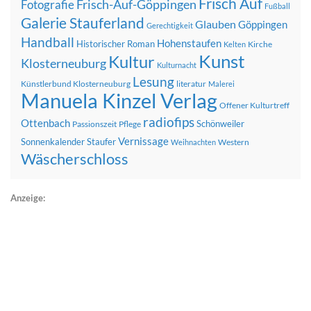
Frisch Auf
Frisch-Auf-Göppingen
Fotografie
Fußball
Galerie Stauferland
Glauben
Göppingen
Gerechtigkeit
Handball
Hohenstaufen
Historischer Roman
Kirche
Kelten
Kunst
Kultur
Klosterneuburg
Kulturnacht
Lesung
Künstlerbund Klosterneuburg
literatur
Malerei
Manuela Kinzel Verlag
Offener Kulturtreff
radiofips
Ottenbach
Schönweiler
Passionszeit
Pflege
Vernissage
Sonnenkalender
Staufer
Western
Weihnachten
Wäscherschloss
Anzeige: