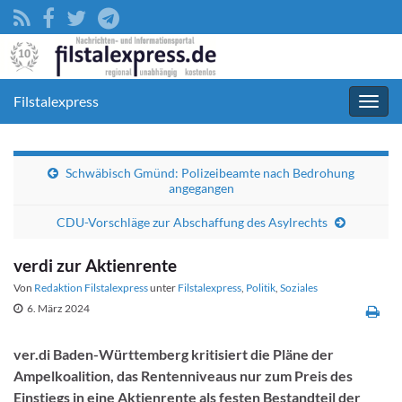
Filstalexpress
Navig
umsc
Schwäbisch Gmünd: Polizeibeamte nach Bedrohung
angegangen
CDU-Vorschläge zur Abschaffung des Asylrechts
verdi zur Aktienrente
Von
Redaktion Filstalexpress
unter
Filstalexpress
,
Politik
,
Soziales
6. März 2024
ver.di Baden-Württemberg kritisiert die Pläne der
Ampelkoalition, das Rentenniveaus nur zum Preis des
Einstiegs in eine Aktienrente als festen Bestandteil der