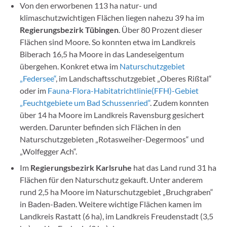
Von den erworbenen 113 ha natur- und
klimaschutzwichtigen Flächen liegen nahezu 39 ha im
Regierungsbezirk Tübingen
. Über 80 Prozent dieser
Flächen sind Moore. So konnten etwa im Landkreis
Biberach 16,5 ha Moore in das Landeseigentum
übergehen. Konkret etwa im
Naturschutzgebiet
„Federsee“
, im Landschaftsschutzgebiet „Oberes Rißtal“
oder im
Fauna-Flora-Habitatrichtlinie(FFH)-Gebiet
„Feuchtgebiete um Bad Schussenried“
. Zudem konnten
über 14 ha Moore im Landkreis Ravensburg gesichert
werden. Darunter befinden sich Flächen in den
Naturschutzgebieten „Rotasweiher-Degermoos“ und
„Wolfegger Ach“.
Im
Regierungsbezirk Karlsruhe
hat das Land rund 31 ha
Flächen für den Naturschutz gekauft. Unter anderem
rund 2,5 ha Moore im Naturschutzgebiet „Bruchgraben“
in Baden-Baden. Weitere wichtige Flächen kamen im
Landkreis Rastatt (6 ha), im Landkreis Freudenstadt (3,5