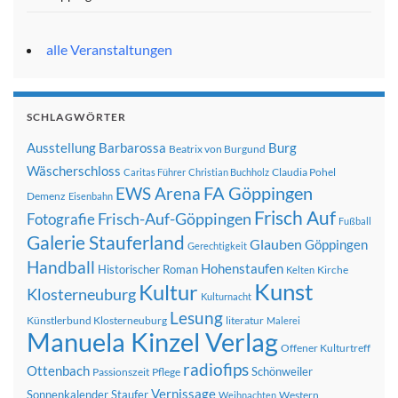
alle Veranstaltungen
SCHLAGWÖRTER
Ausstellung
Barbarossa
Burg
Beatrix von Burgund
Wäscherschloss
Claudia Pohel
Caritas Führer
Christian Buchholz
FA Göppingen
EWS Arena
Demenz
Eisenbahn
Frisch Auf
Frisch-Auf-Göppingen
Fotografie
Fußball
Galerie Stauferland
Glauben
Göppingen
Gerechtigkeit
Handball
Hohenstaufen
Historischer Roman
Kirche
Kelten
Kunst
Kultur
Klosterneuburg
Kulturnacht
Lesung
Künstlerbund Klosterneuburg
literatur
Malerei
Manuela Kinzel Verlag
Offener Kulturtreff
radiofips
Ottenbach
Schönweiler
Passionszeit
Pflege
Vernissage
Sonnenkalender
Staufer
Western
Weihnachten