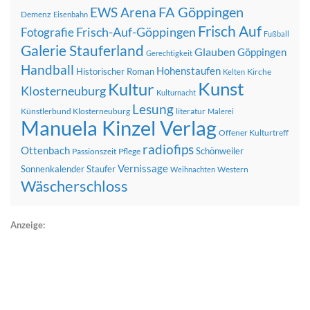
FA Göppingen
EWS Arena
Demenz
Eisenbahn
Frisch Auf
Frisch-Auf-Göppingen
Fotografie
Fußball
Galerie Stauferland
Glauben
Göppingen
Gerechtigkeit
Handball
Hohenstaufen
Historischer Roman
Kirche
Kelten
Kunst
Kultur
Klosterneuburg
Kulturnacht
Lesung
Künstlerbund Klosterneuburg
literatur
Malerei
Manuela Kinzel Verlag
Offener Kulturtreff
radiofips
Ottenbach
Schönweiler
Passionszeit
Pflege
Vernissage
Sonnenkalender
Staufer
Western
Weihnachten
Wäscherschloss
Anzeige: