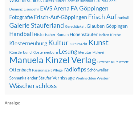
Wäscherschloss
Claudia Pohel
Caritas Führer
Christian Buchholz
FA Göppingen
EWS Arena
Demenz
Eisenbahn
Frisch Auf
Frisch-Auf-Göppingen
Fotografie
Fußball
Galerie Stauferland
Glauben
Göppingen
Gerechtigkeit
Handball
Hohenstaufen
Historischer Roman
Kirche
Kelten
Kunst
Kultur
Klosterneuburg
Kulturnacht
Lesung
Künstlerbund Klosterneuburg
literatur
Malerei
Manuela Kinzel Verlag
Offener Kulturtreff
radiofips
Ottenbach
Schönweiler
Passionszeit
Pflege
Vernissage
Sonnenkalender
Staufer
Western
Weihnachten
Wäscherschloss
Anzeige: