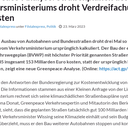
rsministeriums droht Verdreifac
sten
stalexpress
unter
Filstalexpress
,
Politik
23. März 2023
 Ausbau von Autobahnen und Bundesstraßen droht drei Mal so 
vom Verkehrsministerium ursprünglich kalkuliert. Der Bau der 
rswegeplan (BVWP) mit höchster Priorität genannten Straße
5 insgesamt 153 Milliarden Euro kosten, statt der ursprünglich 
en, zeigt eine neue Greenpeace-Analyse. (Online:
https://act.g
uf den Antworten der Bundesregierung zur Kostenentwicklung von
Die Informationen stammen aus einer Kleinen Anfrage von der Li
terium rechnet sich seine klimaschädlichen Straßenbaupläne sys
Lena Donat, Greenpeace Verkehrsexpertin und Mitautorin des Beri
t, sieht, dass die geplanten Straßen tatsächlich gut 100 Milliarden
 Verkehrsminister Wissing seine Klimaziele einhält und sein Budg
überzieht, muss er den Bau weiterer Autobahnen stoppen und ko