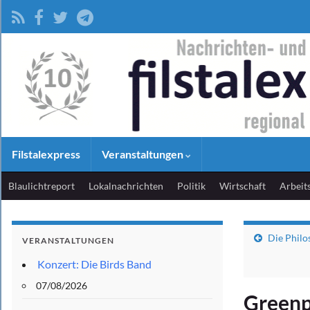
Filstalexpress
Veranstaltungen
Blaulichtreport
Lokalnachrichten
Politik
Wirtschaft
Arbeit
Die Philo
VERANSTALTUNGEN
Konzert: Die Birds Band
07/08/2026
Greenp