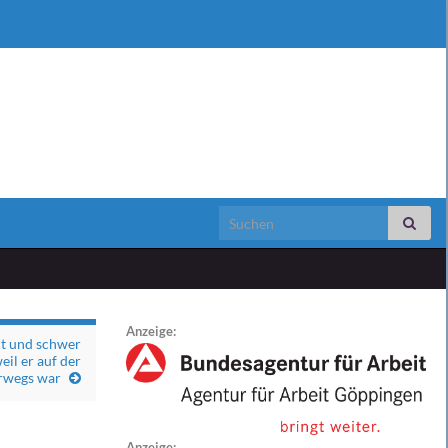
Search for:
Anzeige:
mt und schwer
eil er auf der
erwegs war
Anzeige: