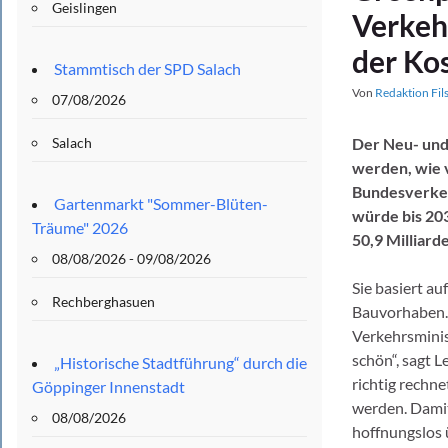
Geislingen
Verkeh
der Ko
Stammtisch der SPD Salach
Von
Redaktion Fil
07/08/2026
Salach
Der Neu- und
werden, wie 
Bundesverkeh
Gartenmarkt "Sommer-Blüten-
würde bis 203
Träume" 2026
50,9 Milliard
08/08/2026 - 09/08/2026
Sie basiert a
Rechberghasuen
Bauvorhaben. 
Verkehrsminis
schön“, sagt 
„Historische Stadtführung“ durch die
richtig rechne
Göppinger Innenstadt
werden. Damit
08/08/2026
hoffnungslos 