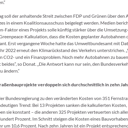
n.“
g soll der anhaltende Streit zwischen FDP und Grünen über den 
s in einem Koalitionsausschuss beigelegt werden. Medien berich
-Faktor eines Projekts solle künftig stärker über die Umsetzung
 Greenpeace-Kalkulation, dass die Kosten geplanter Autobahnen 
eplant. Erst vergangene Woche hatte das Umweltbundesamt mit D
hr 2022 erneut den Klimarückstand des Verkehrs unterstrichen. „
ein CO2- und ein Finanzproblem. Noch mehr Autobahnen zu bauen
 beides“, so Donat. „Die Antwort kann nur sein, den Bundesverk
u ändern.“
raßenbauprojekte verdoppeln sich durchschnittlich in zehn Ja
der Bundesregierung zu den veränderten Kosten von 351 Fernstr
ndeutigen Trend: Bei 13 Projekten sanken die kalkulierten Kosten,
en sie konstant – die anderen 325 Projekten verteuerten sich alle
ndert Prozent. Im Schnitt steigen die Kosten eines Bauvorhabe
 um 10,6 Prozent. Nach zehn Jahren ist ein Projekt entsprechen