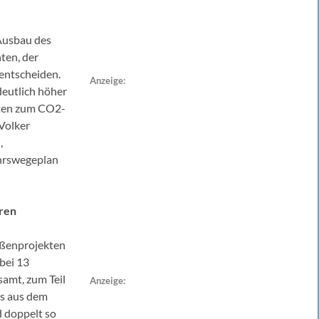
Ausbau des
ten, der
 entscheiden.
Anzeige:
deutlich höher
aten zum CO2-
Volker
,
ehrswegeplan
hren
aßenprojekten
 bei 13
samt, zum Teil
Anzeige:
ns aus dem
d doppelt so