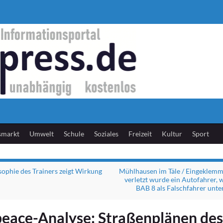
smarkt
Umwelt
Schule
Soziales
Freizeit
Kultur
Sport
sophie des Trainers zeigt Wirkung
Mühlhausen im Täle / Eingeklem
verletzt wurde ein Autofahrer, w
BAB 8 als Falschfahrer unt
eace-Analyse: Straßenplänen des