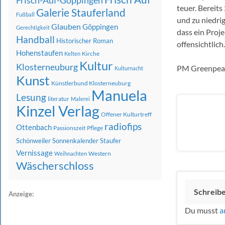
Frisch-Auf-Göppingen
teuer. Bereit
Galerie Stauferland
Fußball
und zu niedri
Glauben
Göppingen
Gerechtigkeit
dass ein Proj
Handball
Historischer Roman
offensichtlich.
Hohenstaufen
Kirche
Kelten
Kultur
Klosterneuburg
PM Greenpeac
Kulturnacht
Kunst
Künstlerbund Klosterneuburg
Manuela
Lesung
literatur
Malerei
Kinzel Verlag
Offener Kulturtreff
radiofips
Ottenbach
Passionszeit
Pflege
Schönweiler
Sonnenkalender
Staufer
Vernissage
Western
Weihnachten
Wäscherschloss
Schreib
Anzeige:
Du musst
a