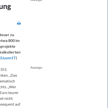
hung
teuer zu
etwa 800 im
nprojekte
kalkulierten
p/3Juom1T
)
Anzeige:
 351
nken. „Das
tematisch
chts. „Wer
 Euro teurer
et nicht
nsequent auf