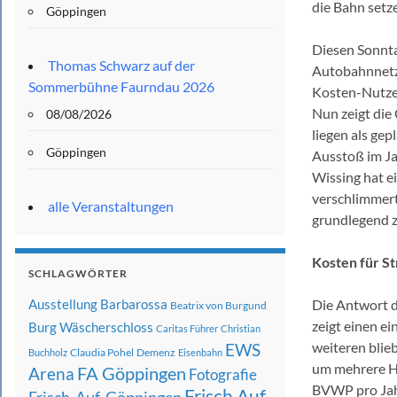
die Bahn setze
Göppingen
Diesen Sonnta
Thomas Schwarz auf der
Autobahnnetze
Sommerbühne Faurndau 2026
Kosten-Nutzen
Nun zeigt die
08/08/2026
liegen als g
Göppingen
Ausstoß im Ja
Wissing hat 
verschlimmert
alle Veranstaltungen
grundlegend z
Kosten für St
SCHLAGWÖRTER
Ausstellung
Barbarossa
Die Antwort 
Beatrix von Burgund
zeigt einen ei
Burg Wäscherschloss
Caritas Führer
Christian
weiteren blieb
EWS
Claudia Pohel
Demenz
Buchholz
Eisenbahn
um mehrere Hu
FA Göppingen
Arena
Fotografie
BVWP pro Jahr
Frisch Auf