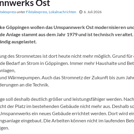
nnwerks Ost
stalexpress
unter
Filstalexpress
,
Lokalnachrichten
6. Juli 2026
ke Göppingen wollen das Umspannwerk Ost modernisieren und
e Anlage stammt aus dem Jahr 1979 und ist technisch veraltet. 
ändig ausgelastet.
ung des Stromnetzes ist dort heute nicht mehr möglich. Grund fü
ende Bedarf an Strom in Göppingen. Immer mehr Haushalte und Be
nlagen,
und Wärmepumpen. Auch das Stromnetz der Zukunft bis zum Jahr 
erungen an die Technik.
ge soll deshalb deutlich größer und leistungsfähiger werden. Nach
cht der Platz im bestehenden Gebäude nicht mehr aus. Deshalb sol
Umspannwerks ein neues Gebäude errichtet werden. Dort wird ei
gsanlage eingebaut. Die Arbeiten können nicht im laufenden Betr
lgen.