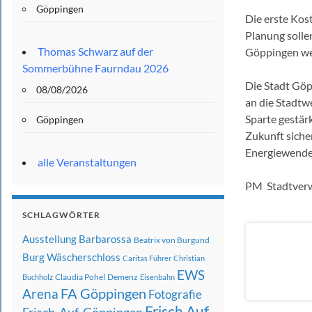
Göppingen
Die erste Kos
Planung solle
Thomas Schwarz auf der
Göppingen wer
Sommerbühne Faurndau 2026
Die Stadt Göp
08/08/2026
an die Stadtw
Sparte gestär
Göppingen
Zukunft sicher
Energiewende
alle Veranstaltungen
PM Stadtver
SCHLAGWÖRTER
Ausstellung
Barbarossa
Beatrix von Burgund
Burg Wäscherschloss
Caritas Führer
Christian
EWS
Claudia Pohel
Demenz
Buchholz
Eisenbahn
FA Göppingen
Arena
Fotografie
Frisch Auf