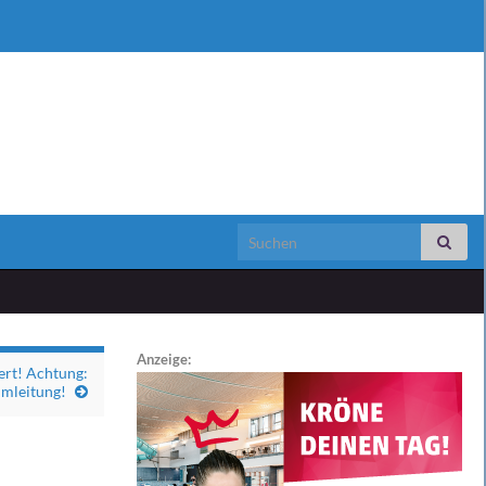
Search for:
Anzeige:
ert! Achtung:
mleitung!