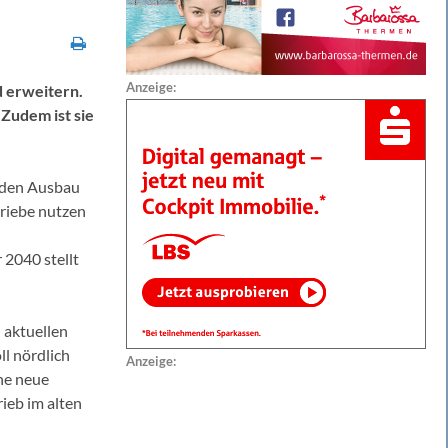
Anzeige:
 erweitern.
Zudem ist sie
r den Ausbau
triebe nutzen
2040 stellt
 aktuellen
l nördlich
Anzeige:
ne neue
ieb im alten