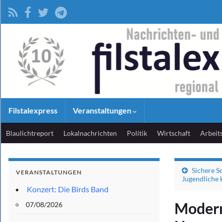
Filstalexpress
Veranstaltungen
Blaulichtreport
Lokalnachrichten
Politik
Wirtschaft
Arbeit
Sichere S
VERANSTALTUNGEN
Jugendliche k
Konzert: Die Birds Band
Modern
07/08/2026