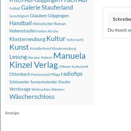
Frisch-Auf-Göppingen
Galerie Stauferland
Fußball
Glauben
Göppingen
Gerechtigkeit
Schreib
Handball
Historischer Roman
Du musst
a
Hohenstaufen
Kirche
Kelten
Kultur
Klosterneuburg
Kulturnacht
Kunst
Künstlerbund Klosterneuburg
Manuela
Lesung
literatur
Malerei
Kinzel Verlag
Offener Kulturtreff
radiofips
Ottenbach
Passionszeit
Pflege
Schönweiler
Sonnenkalender
Staufer
Vernissage
Western
Weihnachten
Wäscherschloss
Anzeige: