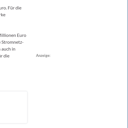
ro. Für die
rke
Millionen Euro
e Stromnetz-
 auch in
ür die
Anzeige: