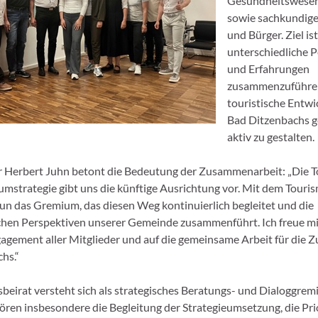
Gesundheitswese
sowie sachkundige
und Bürger. Ziel ist
unterschiedliche 
und Erfahrungen
zusammenzuführen
touristische Entwi
Bad Ditzenbachs 
aktiv zu gestalten.
 Herbert Juhn betont die Bedeutung der Zusammenarbeit: „Die 
mstrategie gibt uns die künftige Ausrichtung vor. Mit dem Touri
nun das Gremium, das diesen Weg kontinuierlich begleitet und die
chen Perspektiven unserer Gemeinde zusammenführt. Ich freue mi
agement aller Mitglieder und auf die gemeinsame Arbeit für die Z
hs.“
beirat versteht sich als strategisches Beratungs- und Dialoggrem
ren insbesondere die Begleitung der Strategieumsetzung, die Pri