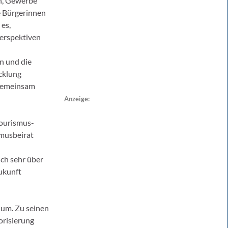
n, Gewerbe
 Bürgerinnen
 es,
Perspektiven
 und die
cklung
gemeinsam
Anzeige:
Tourismus-
smusbeirat
ch sehr über
ukunft
ium. Zu seinen
orisierung