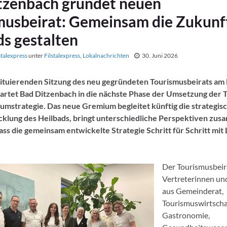
tzenbach gründet neuen
musbeirat: Gemeinsam die Zukunf
ds gestalten
stalexpress
unter
Filstalexpress
,
Lokalnachrichten
30. Juni 2026
tituierenden Sitzung des neu gegründeten Tourismusbeirats am
tartet Bad Ditzenbach in die nächste Phase der Umsetzung der 
umstrategie. Das neue Gremium begleitet künftig die strategis
klung des Heilbads, bringt unterschiedliche Perspektiven zu
dass die gemeinsam entwickelte Strategie Schritt für Schritt mit 
Der Tourismusbeir
Vertreterinnen un
aus Gemeinderat,
Tourismuswirtschaf
Gastronomie,