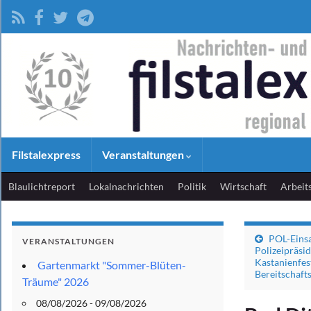
Filstalexpress
Veranstaltungen
Blaulichtreport
Lokalnachrichten
Politik
Wirtschaft
Arbeit
POL-Einsa
VERANSTALTUNGEN
Polizeipräsi
Kastanienfes
Gartenmarkt "Sommer-Blüten-
Bereitschafts
Träume" 2026
08/08/2026 - 09/08/2026