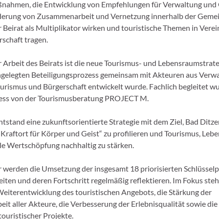
ßnahmen, die Entwicklung von Empfehlungen für Verwaltung und
rderung von Zusammenarbeit und Vernetzung innerhalb der Geme
r Beirat als Multiplikator wirken und touristische Themen in Verei
rschaft tragen.
 Arbeit des Beirats ist die neue Tourismus- und Lebensraumstrateg
ngelegten Beteiligungsprozess gemeinsam mit Akteuren aus Verwa
ourismus und Bürgerschaft entwickelt wurde. Fachlich begleitet w
zess von der Tourismusberatung PROJECT M.
stand eine zukunftsorientierte Strategie mit dem Ziel, Bad Ditze
raftort für Körper und Geist“ zu profilieren und Tourismus, Lebe
le Wertschöpfung nachhaltig zu stärken.
r werden die Umsetzung der insgesamt 18 priorisierten Schlüsselp
eiten und deren Fortschritt regelmäßig reflektieren. Im Fokus steh
eiterentwicklung des touristischen Angebots, die Stärkung der
t aller Akteure, die Verbesserung der Erlebnisqualität sowie die
ouristischer Projekte.