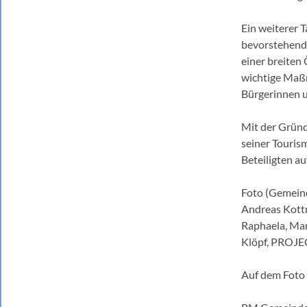
Ein weiterer 
bevorstehen
einer breiten 
wichtige Maßn
Bürgerinnen u
Mit der Gründ
seiner Touris
Beteiligten a
Foto (Gemeind
Andreas Kottm
Raphaela, Mar
Klöpf, PROJ
Auf dem Foto 