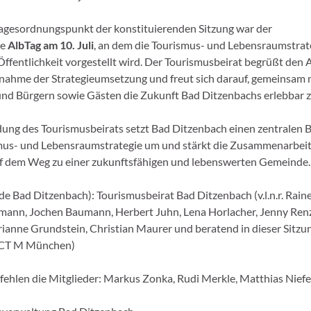
Tagesordnungspunkt der konstituierenden Sitzung war der
de
AlbTag am 10. Juli
, an dem die Tourismus- und Lebensraumstrat
Öffentlichkeit vorgestellt wird. Der Tourismusbeirat begrüßt den A
ahme der Strategieumsetzung und freut sich darauf, gemeinsam 
nd Bürgern sowie Gästen die Zukunft Bad Ditzenbachs erlebbar 
ung des Tourismusbeirats setzt Bad Ditzenbach einen zentralen 
mus- und Lebensraumstrategie um und stärkt die Zusammenarbeit 
uf dem Weg zu einer zukunftsfähigen und lebenswerten Gemeinde.
e Bad Ditzenbach): Tourismusbeirat Bad Ditzenbach (v.l.n.r. Raine
ann, Jochen Baumann, Herbert Juhn, Lena Horlacher, Jenny Ren
ianne Grundstein, Christian Maurer und beratend in dieser Sitzun
ECT M München)
fehlen die Mitglieder: Markus Zonka, Rudi Merkle, Matthias Niefe