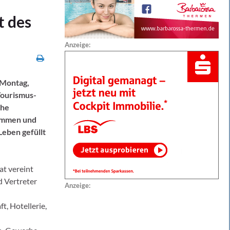
t des
Anzeige:
 Montag,
Tourismus-
che
sammen und
Leben gefüllt
at vereint
d Vertreter
Anzeige:
t, Hotellerie,