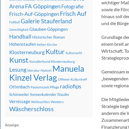
wichtiger Ma
FA Göppingen
Arena
Fotografie
sowie die Fö
Frisch Auf
Frisch-Auf-Göppingen
hinaus soll de
Galerie Stauferland
Fußball
und die Bürge
Glauben
Göppingen
Gerechtigkeit
Handball
Grundlage der
Historischer Roman
einem breit a
Hohenstaufen
Kirche
Kelten
Kultur
Wirtschaft, T
Klosterneuburg
Kulturnacht
Strategiepro
Kunst
Künstlerbund Klosterneuburg
Manuela
Lesung
literatur
Malerei
Gemeinsam ent
Kinzel Verlag
„bewegenden K
Offener Kulturtreff
sowie regiona
radiofips
Ottenbach
Passionszeit
Pflege
Schönweiler
Sonnenkalender
Staufer
Die Mitgliede
Vernissage
Western
Weihnachten
Strategie begl
Wäscherschloss
anderem die W
Zusammenarbei
Anzeige:
Finanzierung t