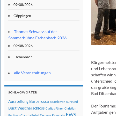
09/08/2026
Göppingen
Thomas Schwarz auf der
Sommerbühne Eschenbach 2026
09/08/2026
Eschenbach
Bürgermeister
und Lebensrau
alle Veranstaltungen
schaffen wir 
unterschiedli
das große Eng
SCHLAGWÖRTER
Bad Ditzenbac
Ausstellung
Barbarossa
Beatrix von Burgund
Der Tourismus
Burg Wäscherschloss
Caritas Führer
Christian
Aufgaben gehö
EWS
Claudia Pohel
Demenz
Buchholz
Eisenbahn