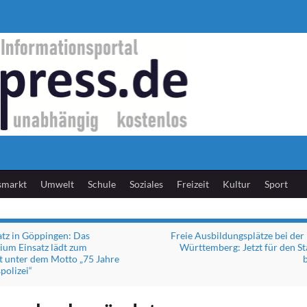
smarkt
Umwelt
Schule
Soziales
Freizeit
Kultur
Sport
tz in Göppingen: Das
Freie Ausbildungsplätze bei der
dium Einsatz lädt zum
Württemberg: Jetzt für den St
t unter dem Motto „75 Jahre
polizei“