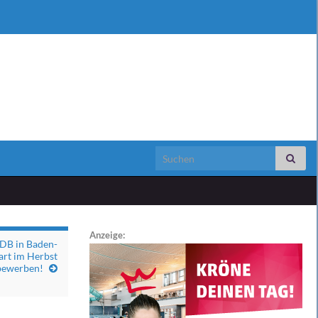
Search for:
Anzeige:
 DB in Baden-
art im Herbst
bewerben!