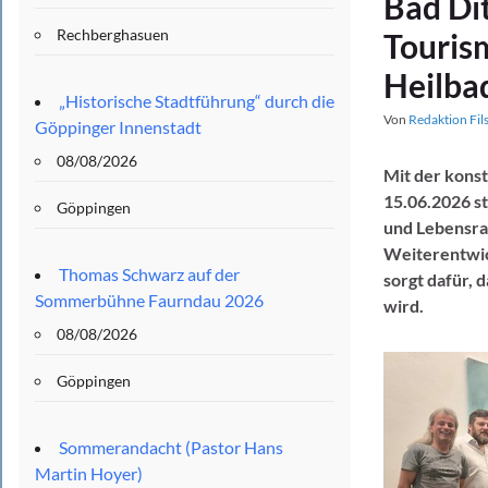
Bad Di
Rechberghasuen
Touris
Heilba
„Historische Stadtführung“ durch die
Von
Redaktion Fil
Göppinger Innenstadt
08/08/2026
Mit der kons
15.06.2026 s
Göppingen
und Lebensra
Weiterentwic
Thomas Schwarz auf der
sorgt dafür, 
Sommerbühne Faurndau 2026
wird.
08/08/2026
Göppingen
Sommerandacht (Pastor Hans
Martin Hoyer)