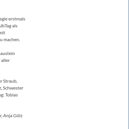
egie erstmals
lbTag als
mit
zu machen.
Baustein
aller
r Straub,
z, Schwester
g: Tobias
r, Anja Gölz