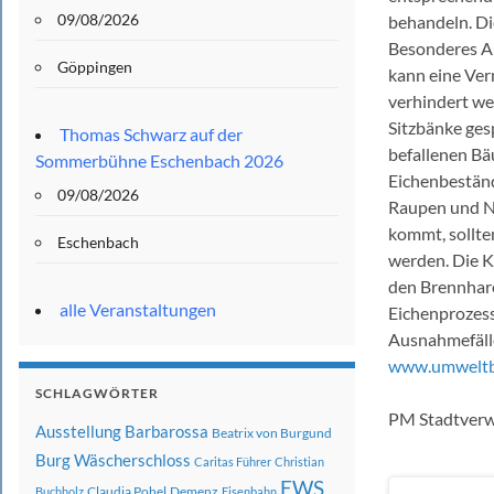
09/08/2026
behandeln. Di
Besonderes Au
Göppingen
kann eine Ver
verhindert we
Sitzbänke ges
Thomas Schwarz auf der
befallenen Bä
Sommerbühne Eschenbach 2026
Eichenbeständ
09/08/2026
Raupen und Ne
kommt, sollte
Eschenbach
werden. Die K
den Brennhare
alle Veranstaltungen
Eichenprozess
Ausnahmefälle
www.umweltbu
SCHLAGWÖRTER
PM Stadtverw
Ausstellung
Barbarossa
Beatrix von Burgund
Burg Wäscherschloss
Caritas Führer
Christian
EWS
Claudia Pohel
Demenz
Buchholz
Eisenbahn