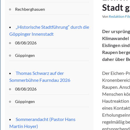
Stadt 
Rechberghasuen
Von
Redaktion Fil
„Historische Stadtführung“ durch die
Der ursprüng
Göppinger Innenstadt
Klimawandel u
08/08/2026
Eislingen sin
Raupen berge
Göppingen
daher über B
Thomas Schwarz auf der
Der Eichen-Pro
Sommerbühne Faurndau 2026
Kronenbereich
Raupen. Ansch
08/08/2026
Menschen könn
Hautreaktion
Göppingen
eines Kontakt
Erholungseinr
Sommerandacht (Pastor Hans
regelmäßig be
Martin Hoyer)
entsprechend 