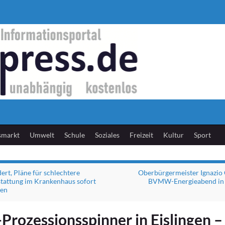
smarkt
Umwelt
Schule
Soziales
Freizeit
Kultur
Sport
dert, Pläne für schlechtere
Oberbürgermeister Ignazio 
tattung im Krankenhaus sofort
BVMW-Energieabend in
hen
Prozessionsspinner in Eislingen –