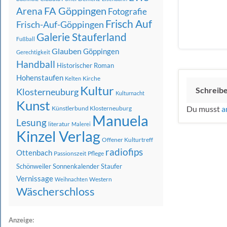
FA Göppingen
Arena
Fotografie
Frisch Auf
Frisch-Auf-Göppingen
Galerie Stauferland
Fußball
Glauben
Göppingen
Gerechtigkeit
Handball
Historischer Roman
Hohenstaufen
Kirche
Kelten
Kultur
Schreib
Klosterneuburg
Kulturnacht
Kunst
Du musst
a
Künstlerbund Klosterneuburg
Manuela
Lesung
literatur
Malerei
Kinzel Verlag
Offener Kulturtreff
radiofips
Ottenbach
Passionszeit
Pflege
Schönweiler
Sonnenkalender
Staufer
Vernissage
Western
Weihnachten
Wäscherschloss
Anzeige: