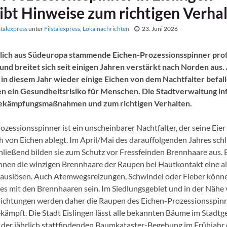
gibt Hinweise zum richtigen Verha
stalexpress
unter
Filstalexpress
,
Lokalnachrichten
23. Juni 2026
lich aus Südeuropa stammende Eichen-Prozessionsspinner prof
nd breitet sich seit einigen Jahren verstärkt nach Norden aus.
d in diesem Jahr wieder einige Eichen von dem Nachtfalter befall
n ein Gesundheitsrisiko für Menschen. Die Stadtverwaltung in
ekämpfungsmaßnahmen und zum richtigen Verhalten.
zessionsspinner ist ein unscheinbarer Nachtfalter, der seine Eier
 von Eichen ablegt. Im April/Mai des darauffolgenden Jahres schl
ließend bilden sie zum Schutz vor Fressfeinden Brennhaare aus.
en die winzigen Brennhaare der Raupen bei Hautkontakt eine al
 auslösen. Auch Atemwegsreizungen, Schwindel oder Fieber kön
es mit den Brennhaaren sein. Im Siedlungsgebiet und in der Nähe
ichtungen werden daher die Raupen des Eichen-Prozessionsspin
kämpft. Die Stadt Eislingen lässt alle bekannten Bäume im Stadtg
der jährlich stattfindenden Baumkataster-Begehung im Frühjahr