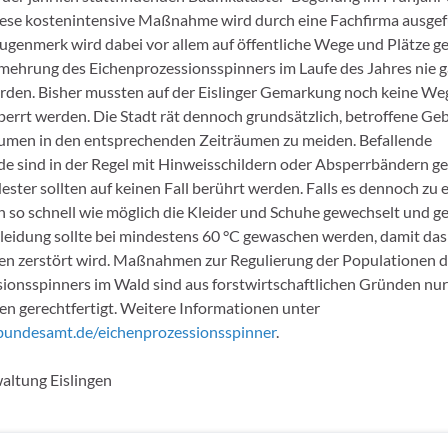
ese kostenintensive Maßnahme wird durch eine Fachfirma ausgef
genmerk wird dabei vor allem auf öffentliche Wege und Plätze g
mehrung des Eichenprozessionsspinners im Laufe des Jahres nie 
rden. Bisher mussten auf der Eislinger Gemarkung noch keine We
perrt werden. Die Stadt rät dennoch grundsätzlich, betroffene Geb
umen in den entsprechenden Zeiträumen zu meiden. Befallende
e sind in der Regel mit Hinweisschildern oder Absperrbändern g
ster sollten auf keinen Fall berührt werden. Falls es dennoch zu
n so schnell wie möglich die Kleider und Schuhe gewechselt und ge
leidung sollte bei mindestens 60 °C gewaschen werden, damit das 
n zerstört wird. Maßnahmen zur Regulierung der Populationen 
ionsspinners im Wald sind aus forstwirtschaftlichen Gründen nur
n gerechtfertigt. Weitere Informationen unter
ndesamt.de/eichenprozessionsspinner
.
altung Eislingen