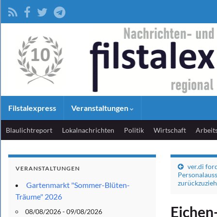
Filstalexpress
Veranstaltungen
Blaulichtreport
Lokalnachrichten
Politik
Wirtschaft
Arbeit
ver.di for
VERANSTALTUNGEN
Personalauss
zurückzuzie
Gartenmarkt "Sommer-Blüten-
Träume" 2026
Eichen-
08/08/2026 - 09/08/2026