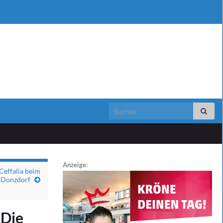
Search for:
Anzeige:
Ceffalia beim
 Donzdorf
 Die