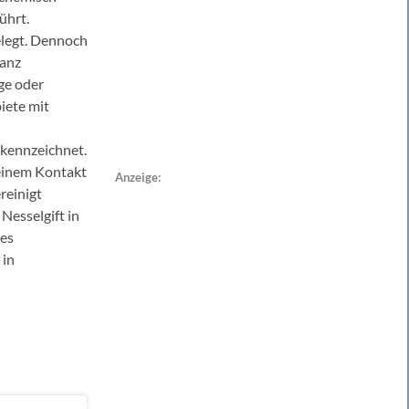
ührt.
elegt. Dennoch
ganz
ge oder
iete mit
ekennzeichnet.
 einem Kontakt
Anzeige:
reinigt
Nesselgift in
des
 in