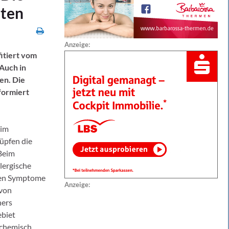
lten
Anzeige:
itiert vom
 Auch in
en. Die
formiert
 im
üpfen die
 Beim
lergische
nen Symptome
Anzeige:
 von
ners
ebiet
 chemisch