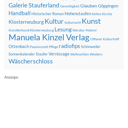
Galerie Stauferland
Glauben
Göppingen
Gerechtigkeit
Handball
Hohenstaufen
Historischer Roman
Kirche
Kelten
Kunst
Kultur
Klosterneuburg
Kulturnacht
Lesung
Künstlerbund Klosterneuburg
literatur
Malerei
Manuela Kinzel Verlag
Offener Kulturtreff
radiofips
Ottenbach
Schönweiler
Passionszeit
Pflege
Vernissage
Sonnenkalender
Staufer
Western
Weihnachten
Wäscherschloss
Anzeige: