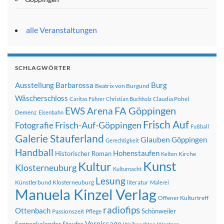
alle Veranstaltungen
SCHLAGWÖRTER
Ausstellung
Barbarossa
Burg
Beatrix von Burgund
Wäscherschloss
Claudia Pohel
Caritas Führer
Christian Buchholz
FA Göppingen
EWS Arena
Demenz
Eisenbahn
Frisch Auf
Frisch-Auf-Göppingen
Fotografie
Fußball
Galerie Stauferland
Glauben
Göppingen
Gerechtigkeit
Handball
Hohenstaufen
Historischer Roman
Kirche
Kelten
Kunst
Kultur
Klosterneuburg
Kulturnacht
Lesung
Künstlerbund Klosterneuburg
literatur
Malerei
Manuela Kinzel Verlag
Offener Kulturtreff
radiofips
Ottenbach
Schönweiler
Passionszeit
Pflege
Vernissage