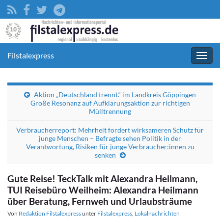
Filstalexpress
Navig
umsc
Aktion „Deutschland trennt.“ im Landkreis Göppingen
Große Resonanz auf Aufklärungsaktion zur richtigen
Mülltrennung
Verbraucherreport: Mehrheit fordert wirksameren Schutz für
junge Menschen – Befragte sehen Politik in der
Verantwortung, Risiken für junge Verbraucher:innen zu
senken
Gute Reise! TeckTalk mit Alexandra Heilmann,
TUI Reisebüro Weilheim: Alexandra Heilmann
über Beratung, Fernweh und Urlaubsträume
Von
Redaktion Filstalexpress
unter
Filstalexpress
,
Lokalnachrichten