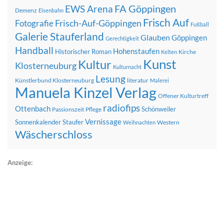
FA Göppingen
EWS Arena
Demenz
Eisenbahn
Frisch Auf
Frisch-Auf-Göppingen
Fotografie
Fußball
Galerie Stauferland
Glauben
Göppingen
Gerechtigkeit
Handball
Hohenstaufen
Historischer Roman
Kirche
Kelten
Kunst
Kultur
Klosterneuburg
Kulturnacht
Lesung
Künstlerbund Klosterneuburg
literatur
Malerei
Manuela Kinzel Verlag
Offener Kulturtreff
radiofips
Ottenbach
Schönweiler
Passionszeit
Pflege
Vernissage
Sonnenkalender
Staufer
Western
Weihnachten
Wäscherschloss
Anzeige: