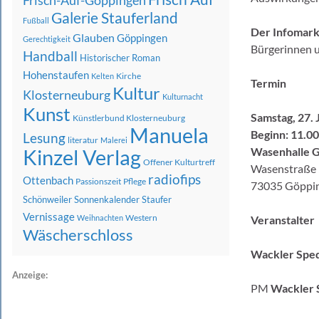
Frisch-Auf-Göppingen
Galerie Stauferland
Fußball
Der Infomarkt
Glauben
Göppingen
Gerechtigkeit
Bürgerinnen u
Handball
Historischer Roman
Hohenstaufen
Kirche
Kelten
Termin
Kultur
Klosterneuburg
Kulturnacht
Kunst
Samstag, 27. 
Künstlerbund Klosterneuburg
Manuela
Beginn: 11.0
Lesung
literatur
Malerei
Kinzel Verlag
Wasenhalle 
Offener Kulturtreff
Wasenstraße 
radiofips
Ottenbach
Passionszeit
Pflege
73035 Göppi
Schönweiler
Sonnenkalender
Staufer
Vernissage
Western
Weihnachten
Veranstalter
Wäscherschloss
Wackler Sped
Anzeige:
PM
Wackler 