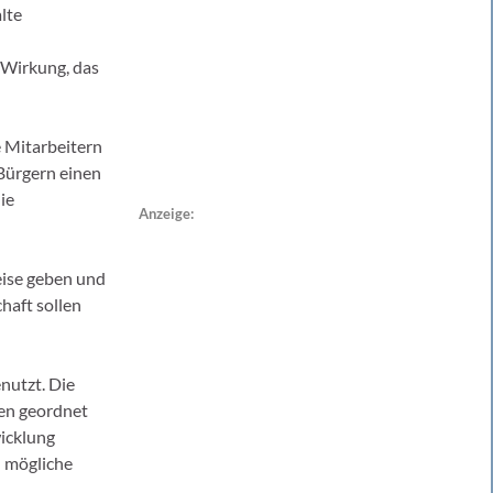
lte
 Wirkung, das
 Mitarbeitern
n Bürgern einen
ie
Anzeige:
eise geben und
haft sollen
nutzt. Die
ren geordnet
icklung
d mögliche