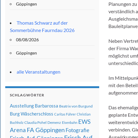
Planungen zu 
Göppingen
verständlich 
Ausgleichsmaß
Thomas Schwarz auf der
Bauleitplanve
Sommerbühne Faurndau 2026
08/08/2026
Neben Vertret
der Firma Wac
Göppingen
möglichst umf
unterschiedli
alle Veranstaltungen
Im Mittelpunk
mit den Betei
aufgenommen 
SCHLAGWÖRTER
Ausstellung
Barbarossa
Beatrix von Burgund
Das ehemalige
Burg Wäscherschloss
geplante Entw
Caritas Führer
Christian
EWS
weiterentwick
Claudia Pohel
Demenz
Buchholz
Eisenbahn
FA Göppingen
Arena
verbinden. Gl
Fotografie
Frisch Auf
Auswirkungen