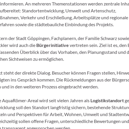
informieren. An mehreren Themenstationen werden zentrale Inha
aufbereitet: Standortentwicklung, Umwelt und Artenschutz,
nahmen, Verkehr und Erschließung, Arbeitsplätze und regionale
rfahren sowie die städtebauliche Einbindung des Projekts.
ern der Stadt Göppingen, Fachplanern, der Familie Schwarz sowie
kler wird auch die
Bürgerinitiative
vertreten sein. Ziel ist es, de
assenden Überblick über das Vorhaben, den Planungsstand und d
chen Sichtweisen zu ermöglichen.
t steht der direkte Dialog. Besucher können Fragen stellen, Hinw
ligten ins Gespräch kommen. Die Rückmeldungen aus der Bürgersc
und in den weiteren Prozess eingebracht werden.
 AquaRömer-Areal wird seit vielen Jahren als
Logistikstandort
ge
icklung soll den Standort langfristig sichern, bestehende Struktu
eln und Perspektiven für Arbeit, Wohnen, Umwelt und Stadtentw
eichzeitig sollen offene Fragen, unterschiedliche Bewertungen un
 transparent angesprochen werden.