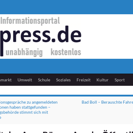
smarkt
Umwelt
Schule
Soziales
Freizeit
Kultur
Sport
ionsgespräche zu angemeldeten
Bad Boll – Berauschte Fahre
onen haben stattgefunden –
sbehörde stimmt sich mit
b