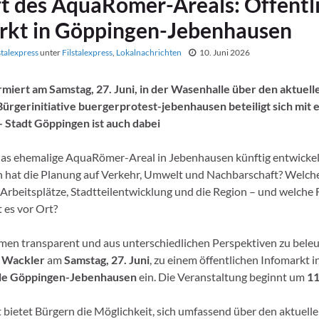
t des AquaRömer-Areals: Öffentl
rkt in Göppingen-Jebenhausen
stalexpress
unter
Filstalexpress
,
Lokalnachrichten
10. Juni 2026
miert am Samstag, 27. Juni, in der Wasenhalle über den aktuell
ürgerinitiative buergerprotest-jebenhausen beteiligt sich mit 
 Stadt Göppingen ist auch dabei
 das ehemalige AquaRömer-Areal in Jebenhausen künftig entwicke
 hat die Planung auf Verkehr, Umwelt und Nachbarschaft? Welc
 Arbeitsplätze, Stadtteilentwicklung und die Region – und welche
 es vor Ort?
en transparent und aus unterschiedlichen Perspektiven zu beleu
 Wackler
am
Samstag, 27. Juni
, zu einem öffentlichen Infomarkt i
le Göppingen-Jebenhausen
ein. Die Veranstaltung beginnt um
11
 bietet Bürgern die Möglichkeit, sich umfassend über den aktuell