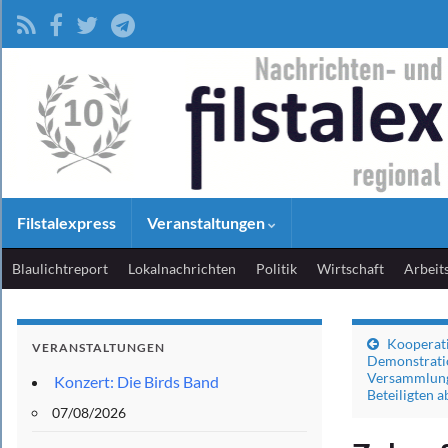
Filstalexpress
Veranstaltungen
Blaulichtreport
Lokalnachrichten
Politik
Wirtschaft
Arbeit
Kooperat
VERANSTALTUNGEN
Demonstrati
Versammlung
Konzert: Die Birds Band
Beteiligten a
07/08/2026