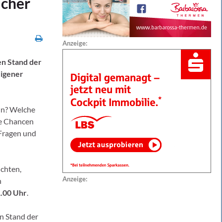
icher
Anzeige:
en Stand der
eigener
ln? Welche
he Chancen
 Fragen und
chten,
Anzeige:
n
.00 Uhr
.
en Stand der