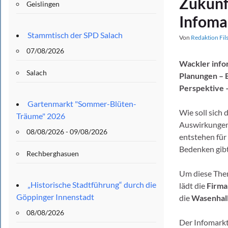
Zukunf
Geislingen
Infoma
Stammtisch der SPD Salach
Von
Redaktion Fil
07/08/2026
Wackler infor
Salach
Planungen – B
Perspektive –
Gartenmarkt "Sommer-Blüten-
Wie soll sich
Träume" 2026
Auswirkungen
08/08/2026 - 09/08/2026
entstehen für
Bedenken gibt
Rechberghasuen
Um diese Them
„Historische Stadtführung“ durch die
lädt die
Firma
Göppinger Innenstadt
die
Wasenhal
08/08/2026
Der Infomarkt