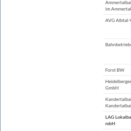
Ammertalba
im Ammerta
AVG Albtal-
Bahnbetrieb
Forst BW
Heidelberge
GmbH
Kandertalba
Kandertalba
LAG Lokalba
mbH