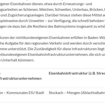
igener Eisenbahnen dienen, etwa durch Erneuerungs- und
gsarbeiten an Schienen, Weichen, Schwellen, Unterbau, Brücken
 und Zugsicherungsanlagen. Darüber hinaus stehen diese Mittel a
spielsweise durch Unwetter – zur Verfügung, die schnell behoben
agen sie dazu bei, die Resilienz des Bahnsystems insgesamt zu erh
kturen der nichtbundeseigenen Eisenbahnen erfüllen in Baden-W
che Aufgabe für den regionalen Verkehr und werden durch versch
me unterstützt. Die Zuständigkeit für diese Infrastrukturen liegt
chtbundeseigenen Eisenbahninfrastrukturunternehmen, die sich 
n Unterhalt kümmern.
s
Eisenbahninfrastruktur (z.B. Stre
nfrastrukturunternehmen
hn – Kommunales EIU Stadt
Stockach – Mengen (Ablachtalbah