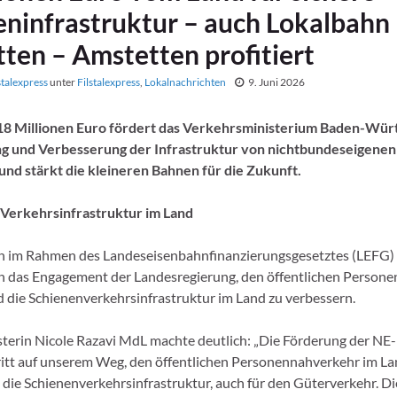
eninfrastruktur – auch Lokalbahn
ten – Amstetten profitiert
stalexpress
unter
Filstalexpress
,
Lokalnachrichten
9. Juni 2026
 18 Millionen Euro fördert das Verkehrsministerium Baden-Wür
ng und Verbesserung der Infrastruktur von nichtbundeseigene
nd stärkt die kleineren Bahnen für die Zukunft.
 Verkehrsinfrastruktur im Land
on im Rahmen des Landeseisenbahnfinanzierungsgesetztes (LEFG)
n das Engagement der Landesregierung, den öffentlichen Person
d die Schienenverkehrsinfrastruktur im Land zu verbessern.
terin Nicole Razavi MdL machte deutlich: „Die Förderung der NE-
ritt auf unserem Weg, den öffentlichen Personennahverkehr im La
t die Schienenverkehrsinfrastruktur, auch für den Güterverkehr. D