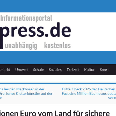
smarkt
Umwelt
Schule
Soziales
Freizeit
Kultur
Sport
s bei den Markhoren in der
Hitze-Check 2026 der Deutschen
rei junge Kletterkünstler auf der
Fast eine Million Bäume aus deut
ge
ver
ionen Euro vom Land für sichere