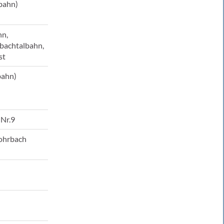
bahn)
hn,
sbachtalbahn,
st
bahn)
Nr.9
Rohrbach