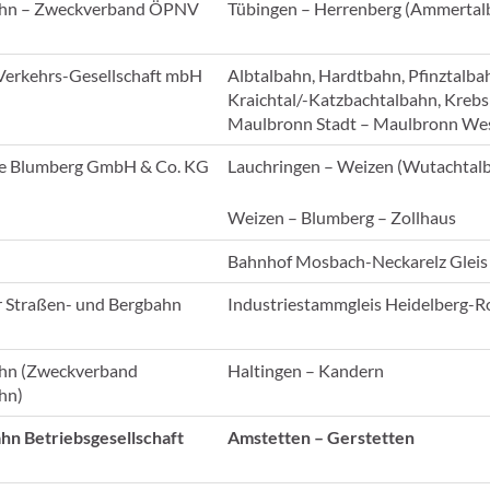
hn – Zweckverband ÖPNV
Tübingen – Herrenberg (Ammertal
l
Verkehrs-Gesellschaft mbH
Albtalbahn, Hardtbahn, Pfinztalba
Kraichtal/-Katzbachtalbahn, Kreb
Maulbronn Stadt – Maulbronn We
e Blumberg GmbH & Co. KG
Lauchringen – Weizen (Wutachtal
Weizen – Blumberg – Zollhaus
Bahnhof Mosbach-Neckarelz Gleis 
r Straßen- und Bergbahn
Industriestammgleis Heidelberg-
hn (Zweckverband
Haltingen – Kandern
hn)
hn Betriebsgesellschaft
Amstetten – Gerstetten