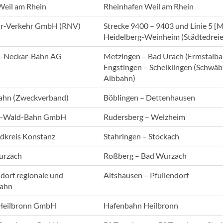
Weil am Rhein
Rheinhafen Weil am Rhein
ar-Verkehr GmbH (RNV)
Strecke 9400 – 9403 und Linie 5 
Heidelberg-Weinheim (Städtedreie
-Neckar-Bahn AG
Metzingen – Bad Urach (Ermstalba
Engstingen – Schelklingen (Schwäb
Albbahn)
ahn (Zweckverband)
Böblingen – Dettenhausen
e-Wald-Bahn GmbH
Rudersberg – Welzheim
ndkreis Konstanz
Stahringen – Stockach
urzach
Roßberg – Bad Wurzach
ndorf regionale und
Altshausen – Pfullendorf
Bahn
 Heilbronn GmbH
Hafenbahn Heilbronn