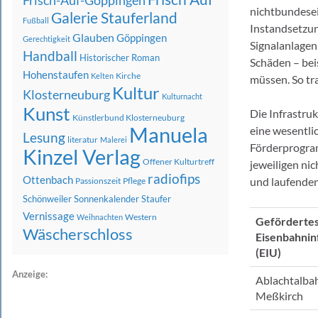
Frisch-Auf-Göppingen
nichtbundese
Galerie Stauferland
Fußball
Instandsetzun
Glauben
Göppingen
Gerechtigkeit
Signalanlagen
Handball
Historischer Roman
Schäden – bei
Hohenstaufen
Kirche
Kelten
müssen. So tr
Kultur
Klosterneuburg
Kulturnacht
Kunst
Die Infrastru
Künstlerbund Klosterneuburg
Manuela
eine wesentli
Lesung
literatur
Malerei
Förderprogram
Kinzel Verlag
Offener Kulturtreff
jeweiligen ni
radiofips
Ottenbach
und laufende
Passionszeit
Pflege
Schönweiler
Sonnenkalender
Staufer
Vernissage
Western
Weihnachten
Geförderte
Wäscherschloss
Eisenbahni
(EIU)
Anzeige:
Ablachtalba
Meßkirch