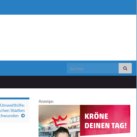
Search for:
Anzeige:
 Umwelthilfe:
schen Städten
schwunden