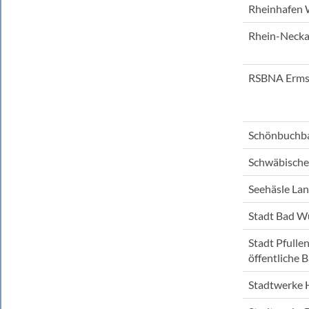
Rheinhafen 
Rhein-Neck
RSBNA Erms
Schönbuchb
Schwäbisch
Seehäsle La
Stadt Bad W
Stadt Pfulle
öffentliche 
Stadtwerke