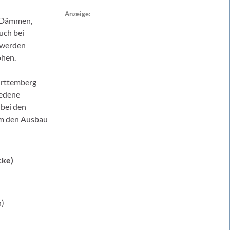
Anzeige:
, Dämmen,
uch bei
 werden
öhen.
ürttemberg
iedene
 bei den
um den Ausbau
cke)
n)