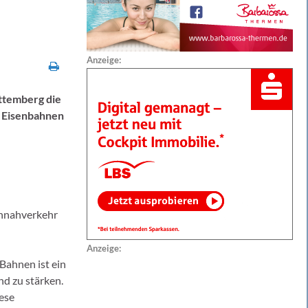
Anzeige:
ttemberg die
n Eisenbahnen
ennahverkehr
Anzeige:
Bahnen ist ein
nd zu stärken.
iese