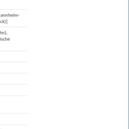
[Mannheim-
ck)]
hn),
ische