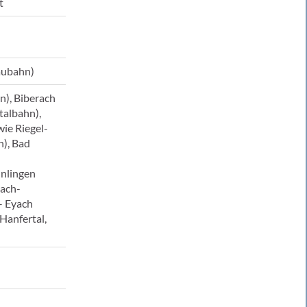
t
äubahn)
n), Biberach
albahn),
ie Riegel-
n), Bad
unlingen
zach-
– Eyach
Hanfertal,