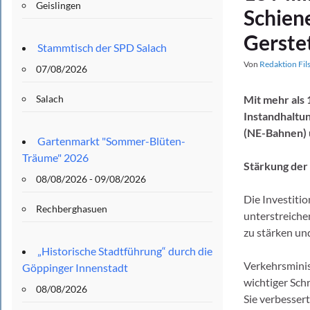
Geislingen
Schien
Gerstet
Stammtisch der SPD Salach
Von
Redaktion Fil
07/08/2026
Salach
Mit mehr als
Instandhaltu
(NE-Bahnen) u
Gartenmarkt "Sommer-Blüten-
Träume" 2026
Stärkung der
08/08/2026 - 09/08/2026
Die Investiti
Rechberghasuen
unterstreiche
zu stärken un
„Historische Stadtführung“ durch die
Verkehrsminis
Göppinger Innenstadt
wichtiger Sch
08/08/2026
Sie verbesser