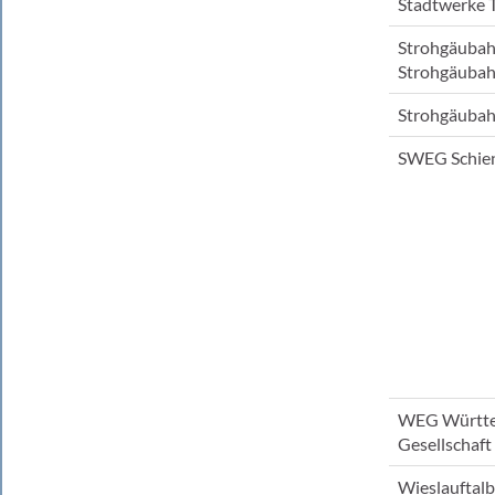
Stadtwerke 
Strohgäubah
Strohgäubah
Strohgäubah
SWEG Schi
WEG Württe
Gesellschaf
Wieslauftal