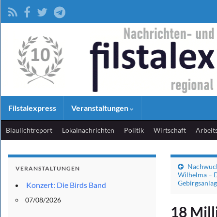
Filstalexpress
Veranstaltungen
Blaulichtreport
Lokalnachrichten
Politik
Wirtschaft
Arbeit
Nachwuch
VERANSTALTUNGEN
Wilhelma – D
Gebirgsanla
Konzert: Die Birds Band
07/08/2026
18 Mill